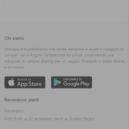
Chi siamo
Yescapa è la piattaforma che rende semplice e sicuro il noleggio di
camper, van e furgoni camperizzati tra privati, proponendo una
soluzione di camper sharing per un viaggio itinerante in totale libertà
e sicurezza.
Recensioni utenti
Recensioni
4.05
/
5.00
su
22
recensioni clienti su Trusted Shops