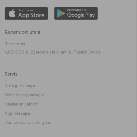
Recensioni utenti
Recensioni
4.05
/
5.00
su
22
recensioni clienti su Trusted Shops
Servizi
Noleggio camper
Stima i tuoi guadagni
Inserire un veicolo
App Yescapa
Camperizzare un furgone