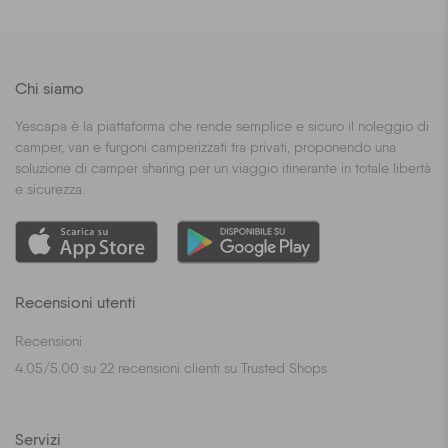
Chi siamo
Yescapa è la piattaforma che rende semplice e sicuro il noleggio di
camper, van e furgoni camperizzati tra privati, proponendo una
soluzione di camper sharing per un viaggio itinerante in totale libertà
e sicurezza.
Recensioni utenti
Recensioni
4.05
/
5.00
su
22
recensioni clienti su Trusted Shops
Servizi