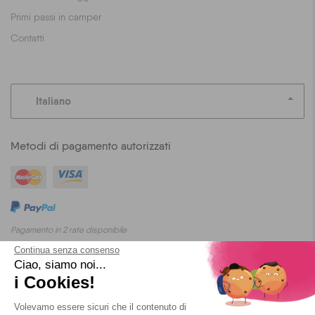
Primi passi in camper
Contatti
Italiano
Metodi di pagamento autorizzati
Pagamento in 2 rate disponibile
Continua senza consenso
Ciao, siamo noi...
i Cookies!
Blog
T&C
Privacy
Cookies
Volevamo essere sicuri che il contenuto di