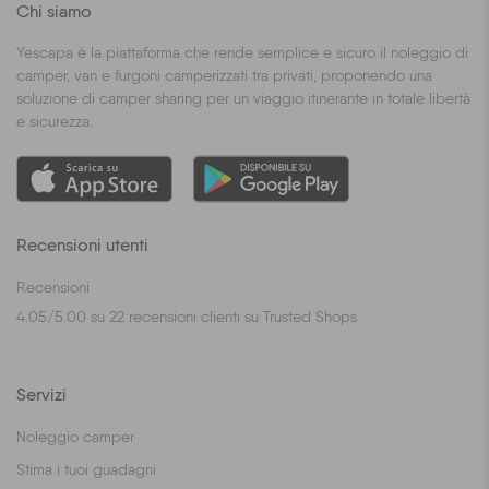
Chi siamo
Yescapa è la piattaforma che rende semplice e sicuro il noleggio di
camper, van e furgoni camperizzati tra privati, proponendo una
soluzione di camper sharing per un viaggio itinerante in totale libertà
e sicurezza.
Recensioni utenti
Recensioni
4.05
/
5.00
su
22
recensioni clienti su Trusted Shops
Servizi
Noleggio camper
Stima i tuoi guadagni