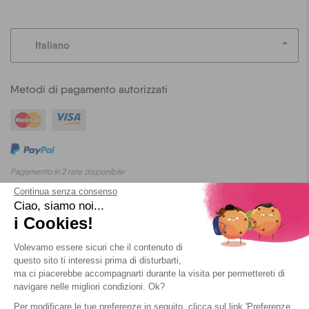
Italiano
Metodi di pagamento autorizzati
Pagamento in 2 rate disponibile
Continua senza consenso
Ciao, siamo noi...
i Cookies!
Blog
T&C
Privacy
Cookies
Volevamo essere sicuri che il contenuto di
questo sito ti interessi prima di disturbarti,
ma ci piacerebbe accompagnarti durante la visita per permettereti di
navigare nelle migliori condizioni. Ok?
Per modificare le tue preferenze in seguito, clicca sul link 'Preferenze
2026 Yescapa