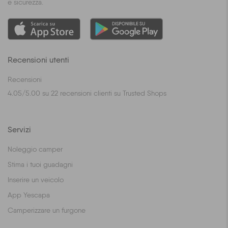
e sicurezza.
Recensioni utenti
Recensioni
4.05
/
5.00
su
22
recensioni clienti su Trusted Shops
Servizi
Noleggio camper
Stima i tuoi guadagni
Inserire un veicolo
App Yescapa
Camperizzare un furgone