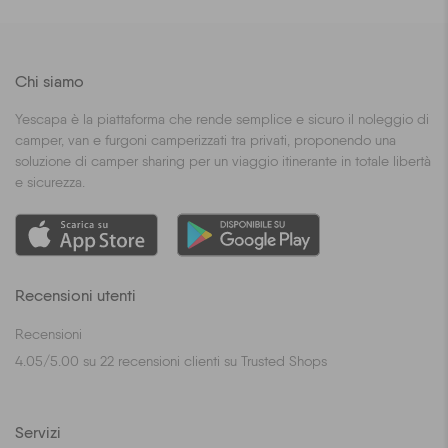
Chi siamo
Yescapa è la piattaforma che rende semplice e sicuro il noleggio di
camper, van e furgoni camperizzati tra privati, proponendo una
soluzione di camper sharing per un viaggio itinerante in totale libertà
e sicurezza.
Recensioni utenti
Recensioni
4.05
/
5.00
su
22
recensioni clienti su Trusted Shops
Servizi