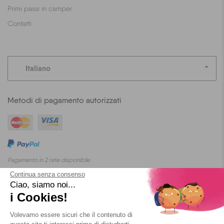
Primi passi in camper
Contatti
Italiano
Metodi di pagamento autorizzati
Pagamento in 2 rate disponibile
Continua senza consenso
Ciao, siamo noi...
i Cookies!
Blog
T&C
Privacy
Cookies
Volevamo essere sicuri che il contenuto di