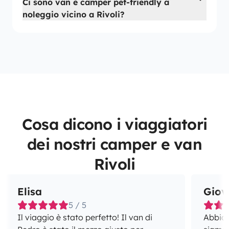
Ci sono van e camper pet-friendly a
noleggio vicino a Rivoli?
Cosa dicono i viaggiatori
dei nostri camper e van
Rivoli
Elisa
Giov
5 / 5
Il viaggio è stato perfetto! Il van di
Abbiamo