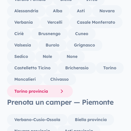
Alessandria
Alba
Asti
Novara
Verbania
Vercelli
Casale Monferrato
Ciriè
Brusnengo
Cuneo
Valsesia
Burolo
Grignasco
Sedico
Nole
None
Castelletto Ticino
Bricherasio
Torino
Moncalieri
Chivasso
Torino provincia
Prenota un camper — Piemonte
Verbano-Cusio-Ossola
Biella provincia