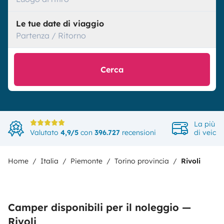
Le tue date di viaggio
Partenza / Ritorno
Cerca
La più a
Valutato
4,9/5
con
396.727
recensioni
di veicol
Home
Italia
Piemonte
Torino provincia
Rivoli
Camper disponibili per il noleggio —
Rivoli