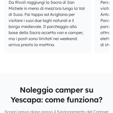
Da Rivoli raggiungi la Sacra di San
Percor
Michele in meno di mezz'ora lungo la Val
visita
di Susa. Fai tappa ad Avigliana per
Antone
visitare i suoi due laghi naturali e il
Parco 
borgo medievale. Il parcheggio alla
parco 
base della Sacra accetta van e camper,
attrez
ma i posti sono limitati nei weekend:
elettr
arriva presto la mattina.
di sto
Noleggio camper su
Yescapa: come funziona?
Scopri passo dopo passo il funzionamento del Camper