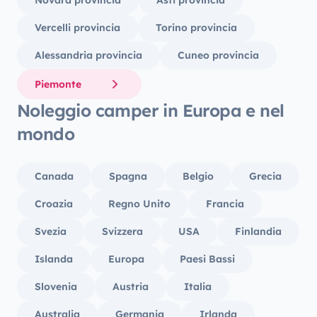
Novara provincia
Asti provincia
Vercelli provincia
Torino provincia
Alessandria provincia
Cuneo provincia
Piemonte
Noleggio camper in Europa e nel
mondo
Canada
Spagna
Belgio
Grecia
Croazia
Regno Unito
Francia
Svezia
Svizzera
USA
Finlandia
Islanda
Europa
Paesi Bassi
Slovenia
Austria
Italia
Australia
Germania
Irlanda