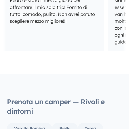
Pedro è stato il mezzo giusto per
siamo 
affrontare il mio solo trip! Fornito di
esserci
tutto, comodo, pulito. Non avrei potuto
van ha
scegliere mezzo migliore!!!
molto 
con le
ogni m
guida e
soddisfazioni. Gl
ben org
sopra 
incred
alto 1.
suo interno. Consigl
per Na
dispo
Prenota un camper — Rivoli e
all’and
dintorni
Biarrit
Varallo Pombia
Biella
Ivrea