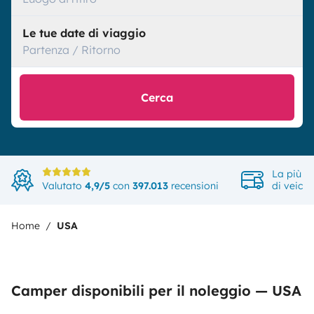
Le tue date di viaggio
Partenza / Ritorno
Cerca
La più a
Valutato
4,9/5
con
397.013
recensioni
di veicol
Home
USA
Camper disponibili per il noleggio — USA