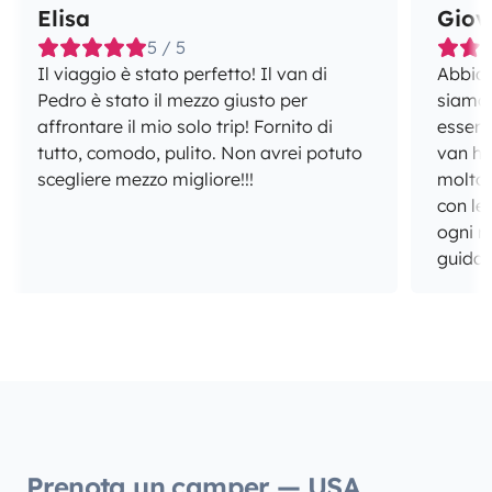
Elisa
Giov
5 / 5
Il viaggio è stato perfetto! Il van di
Abbiamo
Pedro è stato il mezzo giusto per
siamo 
affrontare il mio solo trip! Fornito di
esserci
tutto, comodo, pulito. Non avrei potuto
van ha
scegliere mezzo migliore!!!
molto 
con le
ogni m
guida e
soddisfazioni. Gl
ben org
sopra 
incred
alto 1.
suo interno. Consigl
per Na
dispo
Prenota un camper — USA