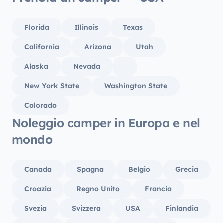
all’and
Biarrit
Florida
Illinois
Texas
California
Arizona
Utah
Alaska
Nevada
New York State
Washington State
Colorado
Noleggio camper in Europa e nel
mondo
Canada
Spagna
Belgio
Grecia
Croazia
Regno Unito
Francia
Svezia
Svizzera
USA
Finlandia