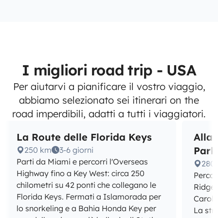
I migliori road trip - USA
Per aiutarvi a pianificare il vostro viaggio,
abbiamo selezionato sei itinerari on the
road imperdibili, adatti a tutti i viaggiatori.
La Route delle Florida Keys
Alla
Par
250 km
3-6 giorni
Parti da Miami e percorri l'Overseas
280
Highway fino a Key West: circa 250
Percor
chilometri su 42 ponti che collegano le
Ridge 
Florida Keys. Fermati a Islamorada per
Caroli
lo snorkeling e a Bahia Honda Key per
La str