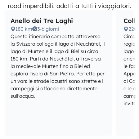
road imperdibili, adatti a tutti i viaggiatori.
Anello dei Tre Laghi
Colli
180 km
3-6 giorni
220
Questo itinerario compatto attraverso
Circa 
la Svizzera collega il lago di Neuchâtel, il
region
lago di Murten e il lago di Biel su circa
lago d
180 km. Parti da Neuchâtel, attraversa
orienta
la medievale Murten fino a Biel ed
le facc
esplora l'isola di San Pietro. Perfetto per
Appenz
un van: le strade lacustri sono strette e i
di Cos
campeggi si affacciano direttamente
e le a
sull'acqua.
camper
invita