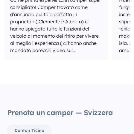
Come prima esperienza in camper super
Nuestr
consigliato! Camper trovato come
furgon
d’annuncio pulito e perfetto , i
increí
proprietari ( Clemente e Alberto) ci
súper
hanno spiegato tutte le funzioni del
tenía 
veicolo al momento del ritiro per vivere
máxim
al meglio l esperienza ( ci hanno anche
isla. Además, Raimundo ha sido súper
mandato parecchi video sul
amable
funzionamento in caso di dubbi ).
para 
necesi
cómodo
¡Sin d
recome
furgon
Prenota un camper — Svizzera
Canton Ticino