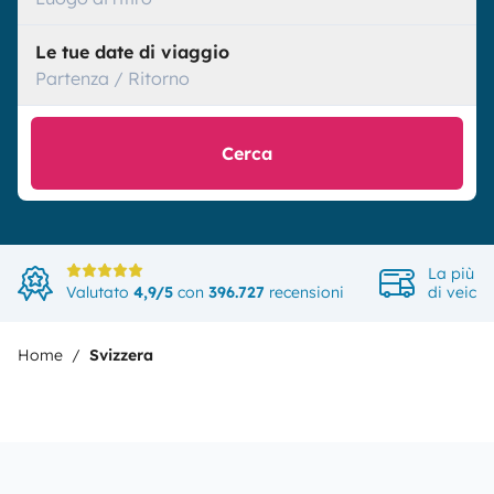
Le tue date di viaggio
Partenza / Ritorno
Cerca
La più a
Valutato
4,9/5
con
396.727
recensioni
di veicol
Home
Svizzera