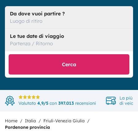
Da dove vuoi partire ?
Luogo di ritiro
Le tue date di viaggio
Partenza / Ritorno
Cerca
La più a
Valutato
4,9/5
con
397.013
recensioni
di veicol
Home
Italia
Friuli-Venezia Giulia
Pordenone provincia