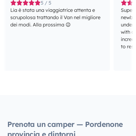
5 / 5
Lia è stata una viaggiatrice attenta e
Super 
scrupolosa trattando il Van nel migliore
newbies like us!
dei modi. Alla prossima 😉
unders
with al
incred
to res
Prenota un camper — Pordenone
provincia e dintorni