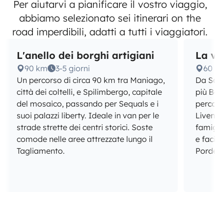
Per aiutarvi a pianificare il vostro viaggio,
abbiamo selezionato sei itinerari on the
road imperdibili, adatti a tutti i viaggiatori.
L'anello dei borghi artigiani
La v
90 km
3-5 giorni
60 
Un percorso di circa 90 km tra Maniago,
Da Sac
città dei coltelli, e Spilimbergo, capitale
più Bel
del mosaico, passando per Sequals e i
percor
suoi palazzi liberty. Ideale in van per le
Livenz
strade strette dei centri storici. Soste
famigl
comode nelle aree attrezzate lungo il
e faci
Tagliamento.
Porde