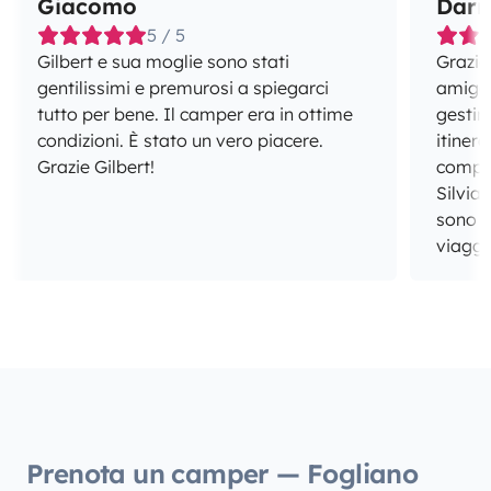
Giacomo
Dari
5 / 5
Gilbert e sua moglie sono stati
Grazie 
gentilissimi e premurosi a spiegarci
amigos
tutto per bene. Il camper era in ottime
gestir
condizioni. È stato un vero piacere.
itiner
Grazie Gilbert!
compet
Silvia
sono i
viaggio
Prenota un camper — Fogliano