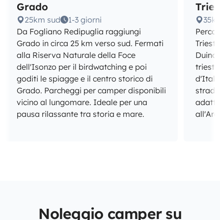
Grado
Tries
25km sud
1-3 giorni
35km
Da Fogliano Redipuglia raggiungi
Percor
Grado in circa 25 km verso sud. Fermati
Triest
alla Riserva Naturale della Foce
Duino 
dell'Isonzo per il birdwatching e poi
triesti
goditi le spiagge e il centro storico di
d'Itali
Grado. Parcheggi per camper disponibili
strade
vicino al lungomare. Ideale per una
adatte
pausa rilassante tra storia e mare.
all'Ar
Noleggio camper su