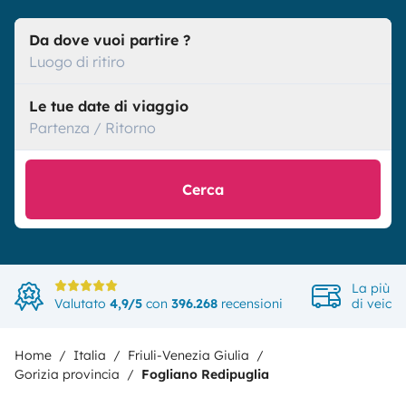
Da dove vuoi partire ?
Luogo di ritiro
Le tue date di viaggio
Partenza / Ritorno
Cerca
La più a
Valutato
4,9/5
con
396.268
recensioni
di veicol
Home
Italia
Friuli-Venezia Giulia
Gorizia provincia
Fogliano Redipuglia