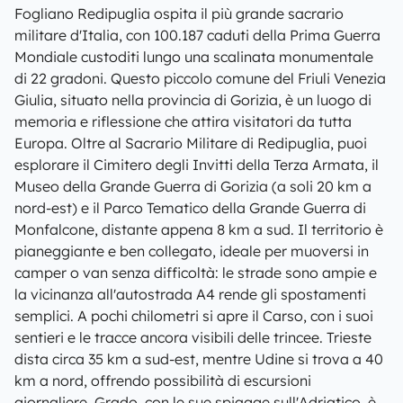
Fogliano Redipuglia ospita il più grande sacrario
militare d'Italia, con 100.187 caduti della Prima Guerra
Mondiale custoditi lungo una scalinata monumentale
di 22 gradoni. Questo piccolo comune del Friuli Venezia
Giulia, situato nella provincia di Gorizia, è un luogo di
memoria e riflessione che attira visitatori da tutta
Europa. Oltre al Sacrario Militare di Redipuglia, puoi
esplorare il Cimitero degli Invitti della Terza Armata, il
Museo della Grande Guerra di Gorizia (a soli 20 km a
nord-est) e il Parco Tematico della Grande Guerra di
Monfalcone, distante appena 8 km a sud. Il territorio è
pianeggiante e ben collegato, ideale per muoversi in
camper o van senza difficoltà: le strade sono ampie e
la vicinanza all'autostrada A4 rende gli spostamenti
semplici. A pochi chilometri si apre il Carso, con i suoi
sentieri e le tracce ancora visibili delle trincee. Trieste
dista circa 35 km a sud-est, mentre Udine si trova a 40
km a nord, offrendo possibilità di escursioni
giornaliere. Grado, con le sue spiagge sull'Adriatico, è