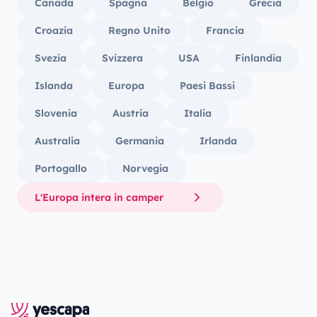
Canada
Spagna
Belgio
Grecia
Croazia
Regno Unito
Francia
Svezia
Svizzera
USA
Finlandia
Islanda
Europa
Paesi Bassi
Slovenia
Austria
Italia
Australia
Germania
Irlanda
Portogallo
Norvegia
L'Europa intera in camper