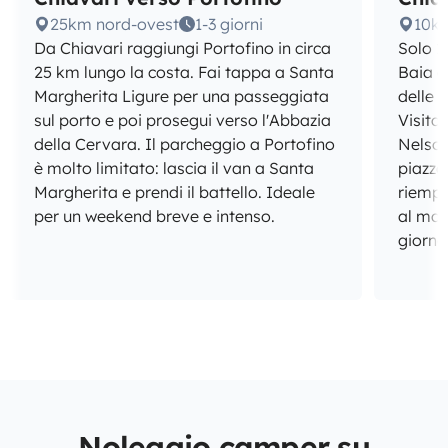
25km nord-ovest
1-3 giorni
10km
Da Chiavari raggiungi Portofino in circa
Solo 1
25 km lungo la costa. Fai tappa a Santa
Baia d
Margherita Ligure per una passeggiata
delle s
sul porto e poi prosegui verso l'Abbazia
Visita 
della Cervara. Il parcheggio a Portofino
Nelson
è molto limitato: lascia il van a Santa
piazzo
Margherita e prendi il battello. Ideale
riempi
per un weekend breve e intenso.
al mat
giorna
Noleggio camper su