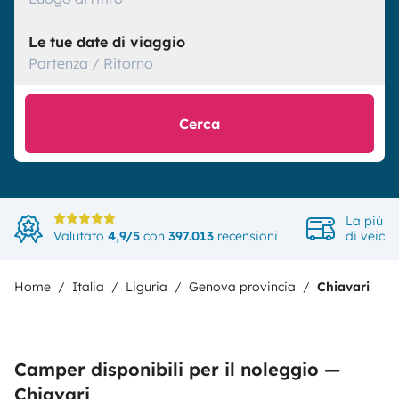
Le tue date di viaggio
Partenza / Ritorno
Cerca
La più a
Valutato
4,9/5
con
397.013
recensioni
di veicol
Home
Italia
Liguria
Genova provincia
Chiavari
Camper disponibili per il noleggio —
Chiavari