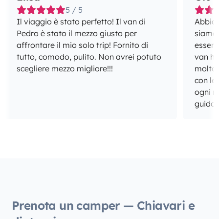
5 / 5
Il viaggio è stato perfetto! Il van di
Abbiamo
Pedro è stato il mezzo giusto per
siamo 
affrontare il mio solo trip! Fornito di
esserci
tutto, comodo, pulito. Non avrei potuto
van ha
scegliere mezzo migliore!!!
molto 
con le
ogni m
guida e
soddisfazioni. Gl
ben org
sopra 
incred
alto 1.
suo interno. Consigl
per Na
dispo
Prenota un camper — Chiavari e
all’and