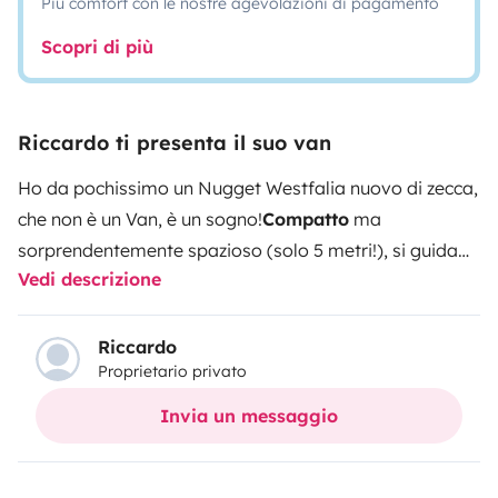
Più comfort con le nostre agevolazioni di pagamento
Scopri di più
Riccardo ti presenta il suo van
Ho da pochissimo un Nugget Westfalia nuovo di zecca,
che non è un Van, è un sogno!
Compatto
ma
sorprendentemente spazioso (solo 5 metri!), si guida
Vedi descrizione
con la stessa facilità di un’auto, portandoti ovunque
senza stress.A bordo trovi tutto ciò che serve per la
libertà totale: 5 posti viaggio,
4 posti letto,
cucina
Riccardo
Proprietario privato
attrezzata, WC e doccia calda/fredda.
Il cambio
automatico
e i 180 CV ti garantiscono una guida fluida
Invia un messaggio
e potente, perfetta anche in autostrada per superare i
camion senza pensieri.Il comfort è sempre al top