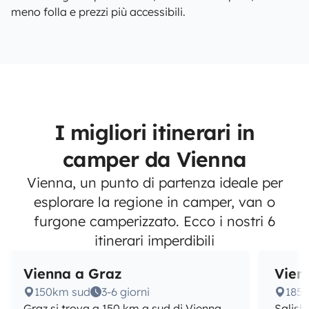
meno folla e prezzi più accessibili.
I migliori itinerari in
camper da Vienna
Vienna, un punto di partenza ideale per
esplorare la regione in camper, van o
furgone camperizzato. Ecco i nostri 6
itinerari imperdibili
Vienna a Graz
Vien
150km sud
3-6 giorni
185
Graz si trova a 150 km a sud di Vienna
Salisb