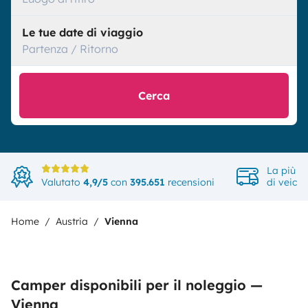
Le tue date di viaggio
Partenza / Ritorno
Cerca
La più a
Valutato
4,9/5
con
395.651
recensioni
di veicol
Home
Austria
Vienna
Camper disponibili per il noleggio —
Vienna