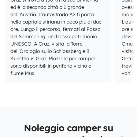
ed è la seconda città più grande
ovest 
dell'Austria. L'autostrada A2 ti porta
mondo 
nella capitale stiriana in poco più di due
L'autos
ore. Lungo il percorso, fermati al Passo
ore e 
del Semmering, anch'esso patrimonio
deviaz
UNESCO. A Graz, visita la Torre
Gmunde
dell'Orologio sullo Schlossberg e il
visita
Kunsthaus Graz. Piazzole per camper
Getrei
sono disponibili in periferia vicino al
trovi 
fiume Mur.
van.
Noleggio camper su