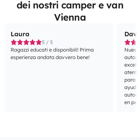
dei nostri camper e van
Vienna
Laura
Davi
5 / 5
Ragazzi educati e disponibili! Prima
Nuestr
esperienza andata davvero bene!
autoca
excele
atento
para r
ayuda
autoc
en per
cuidad
fuera 
recom
autoca
alquila