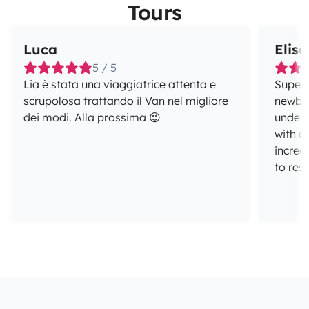
Tours
Luca
Elisa
5 / 5
Lia è stata una viaggiatrice attenta e
Super 
scrupolosa trattando il Van nel migliore
newbies like us!
dei modi. Alla prossima 😉
unders
with al
incred
to res