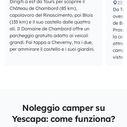
Dirigiti a est da Tours per scoprire il
235
Château de Chambord (85 km),
Da Tou
capolavoro del Rinascimento, poi Blois
ovest)
(135 km) e il suo castello dalle quattro
de Bre
ali. Il Domaine de Chambord offre un
Proseg
parcheggio gratuito adatto ai veicoli
la cos
grandi. Fai tappa a Cheverny, tra i due,
attrav
per ammirare il castello e i suoi giardini.
campeg
vista 
Noleggio camper su
Yescapa: come funziona?