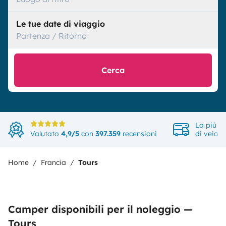
Le tue date di viaggio
Partenza / Ritorno
Cerca
La più a
Valutato
4,9/5
con
397.359
recensioni
di veicol
Home
Francia
Tours
Camper disponibili per il noleggio —
Tours