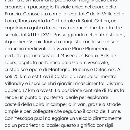
creando un paesaggio fluviale unico nel cuore della
Francia. Conosciuta come la "capitale" della Valle della
Loira, Tours ospita la Cattedrale di Saint-Gatien, un
capolavoro gotico la cui costruzione è durata oltre tre
secoli, dal XIII al XVI. Passeggiando nel centro storico,
il quartiere Vieux-Tours ti conquista con le sue case a
graticcio medievali e la vivace Place Plumereau,
perfetta per una sosta. Il Musée des Beaux-Arts de
Tours, ospitato nell'antico palazzo arcivescovile,
custodisce opere di Mantegna, Rubens e Delacroix. A
soli 25 km a est trovi il Castello di Amboise, mentre
Villandry e i suoi celebri giardini rinascimentali distano
appena 17 km a ovest. La posizione centrale di Tours la
rende un punto di partenza ideale per esplorare i
castelli della Loira in camper o in van, grazie a strade
ampie e ben collegate che seguono il corso del fiume.
Con Yescapa puoi noleggiare un veicolo direttamente
da un proprietario locale: questo significa consigli