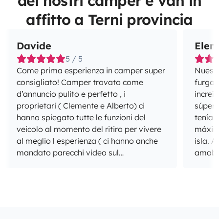
dei nostri camper e van in
affitto a Terni provincia
Davide
Elen
5 / 5
Come prima esperienza in camper super
Nuestr
consigliato! Camper trovato come
furgon
d’annuncio pulito e perfetto , i
increí
proprietari ( Clemente e Alberto) ci
súper
hanno spiegato tutte le funzioni del
tenía 
veicolo al momento del ritiro per vivere
máxim
al meglio l esperienza ( ci hanno anche
isla. Además, Raimundo ha sido súper
mandato parecchi video sul
amable
funzionamento in caso di dubbi ).
para 
necesi
cómodo
¡Sin d
recome