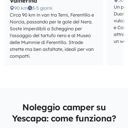
Valnerina
50 
Un per
90 km
3-5 giorni
Duomo 
Circa 90 km in van tra Terni, Ferentillo e
vulcan
Norcia, passando per le gole del Nera.
e Cast
Soste imperdibili a Scheggino per
attrezz
l'assaggio del tartufo nero e al Museo
un wee
delle Mummie di Ferentillo. Strade
strette ma ben asfaltate, ideali per van
compatti.
Noleggio camper su
Yescapa: come funziona?