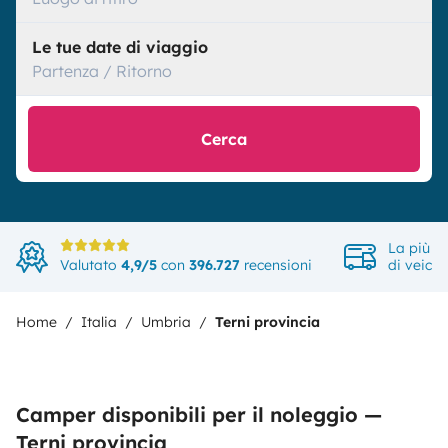
Le tue date di viaggio
Partenza / Ritorno
Cerca
La più a
Valutato
4,9/5
con
396.727
recensioni
di veicol
Home
Italia
Umbria
Terni provincia
Camper disponibili per il noleggio —
Terni provincia