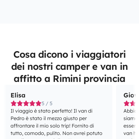
Cosa dicono i viaggiatori
dei nostri camper e van in
affitto a Rimini provincia
Elisa
Giov
5 / 5
Il viaggio è stato perfetto! Il van di
Abbiamo
Pedro è stato il mezzo giusto per
siamo 
affrontare il mio solo trip! Fornito di
esserci
tutto, comodo, pulito. Non avrei potuto
van ha