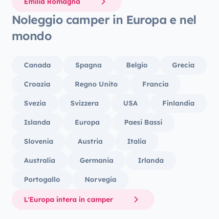
Emilia Romagna
Noleggio camper in Europa e nel
mondo
Canada
Spagna
Belgio
Grecia
Croazia
Regno Unito
Francia
Svezia
Svizzera
USA
Finlandia
Islanda
Europa
Paesi Bassi
Slovenia
Austria
Italia
Australia
Germania
Irlanda
Portogallo
Norvegia
L'Europa intera in camper