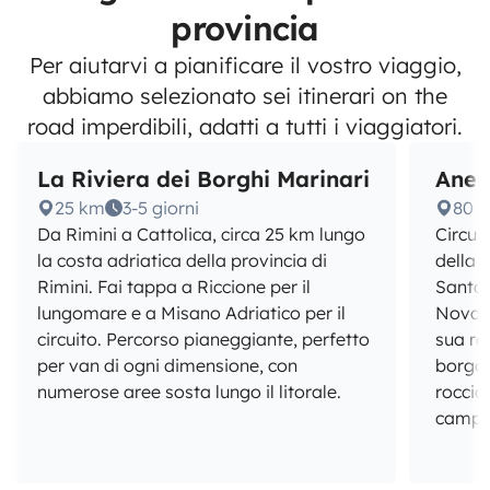
provincia
Per aiutarvi a pianificare il vostro viaggio,
abbiamo selezionato sei itinerari on the
road imperdibili, adatti a tutti i viaggiatori.
La Riviera dei Borghi Marinari
Anel
25 km
3-5 giorni
80 
Da Rimini a Cattolica, circa 25 km lungo
Circuit
la costa adriatica della provincia di
della p
Rimini. Fai tappa a Riccione per il
Santa
lungomare e a Misano Adriatico per il
Novafe
circuito. Percorso pianeggiante, perfetto
sua ro
per van di ogni dimensione, con
borgo 
numerose aree sosta lungo il litorale.
roccia
campe