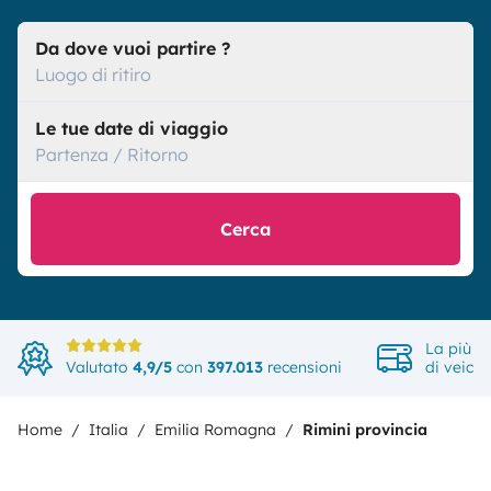
Da dove vuoi partire ?
Luogo di ritiro
Le tue date di viaggio
Partenza / Ritorno
Cerca
La più a
Valutato
4,9/5
con
397.013
recensioni
di veicol
Home
Italia
Emilia Romagna
Rimini provincia