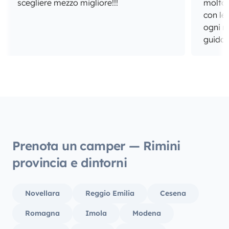
scegliere mezzo migliore!!!
molto 
con le
ogni m
guida e
soddisfazioni. Gl
ben org
sopra 
incred
alto 1.
suo interno. Consigl
per Na
dispo
Prenota un camper — Rimini
all’and
provincia e dintorni
Biarrit
Novellara
Reggio Emilia
Cesena
Romagna
Imola
Modena