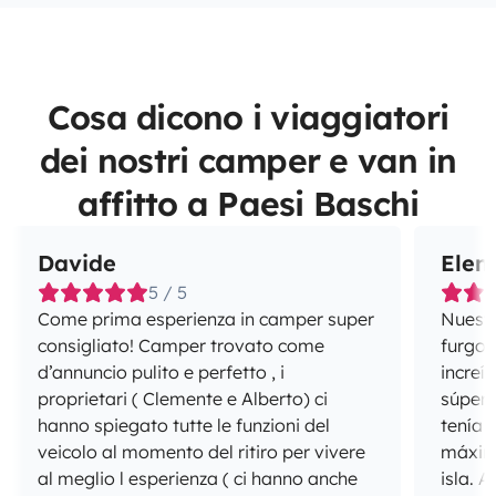
Cosa dicono i viaggiatori
dei nostri camper e van in
affitto a Paesi Baschi
Davide
Elen
5 / 5
Come prima esperienza in camper super
Nuestr
consigliato! Camper trovato come
furgon
d’annuncio pulito e perfetto , i
increí
proprietari ( Clemente e Alberto) ci
súper
hanno spiegato tutte le funzioni del
tenía 
veicolo al momento del ritiro per vivere
máxim
al meglio l esperienza ( ci hanno anche
isla. Además, Raimundo ha sido súper