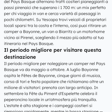
del Pays Basque alternano tratti costieri pianeggianti a
passi pirenaici che superano i 1 700 m: un mix perfetto
per chi viaggia in van e cerca varietà di paesaggi in
pochi chilometri. Su Yescapa trovi veicoli di proprietari
locali sparsi tra la costa e l'interno, così puoi ritirare un
camper a Bayonne, un van a Biarritz o un motorhome
vicino ai Pirenei, scegliendo il mezzo più adatto al tuo
itinerario nel Pays Basque.
Il periodo migliore per visitare questa
destinazione
Il periodo migliore per noleggiare un camper nel Pays
Basque va da maggio a ottobre. A luglio Bayonne
ospita le Fêtes de Bayonne, cinque giorni di musica,
corsa di tori e festa popolare che richiamano oltre un
milione di visitatori: prenota con largo anticipo. In
settembre la Fête du Piment d'Espelette celebra il
peperoncino locale in un'atmosfera più tranquilla.
L'estate è alta stagione e i campeggi costieri si
riempiono rapidamente, mentre in bassa stagione —