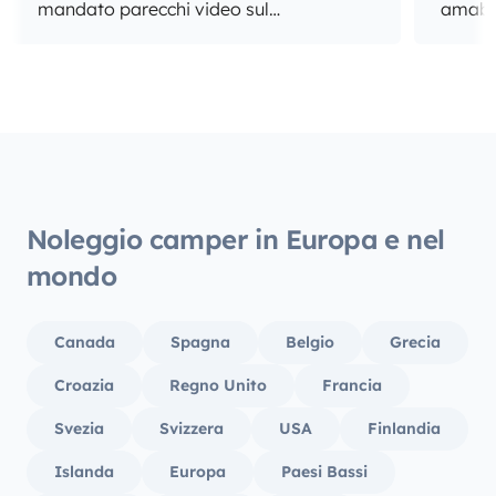
mandato parecchi video sul
amable
funzionamento in caso di dubbi ).
para 
necesi
cómodo
¡Sin d
recome
furgon
Noleggio camper in Europa e nel
mondo
Canada
Spagna
Belgio
Grecia
Croazia
Regno Unito
Francia
Svezia
Svizzera
USA
Finlandia
Islanda
Europa
Paesi Bassi