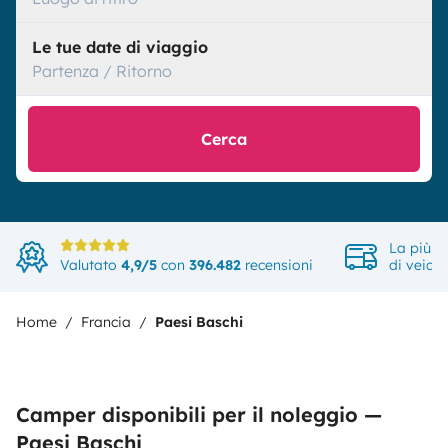
Le tue date di viaggio
Partenza / Ritorno
Cerca
La più a
Valutato
4,9/5
con
396.482
recensioni
di veicol
Home
Francia
Paesi Baschi
Camper disponibili per il noleggio —
Paesi Baschi