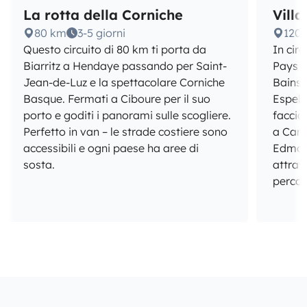
La rotta della Corniche
Villa
80 km
3-5 giorni
120
Questo circuito di 80 km ti porta da
In circ
Biarritz a Hendaye passando per Saint-
Pays 
Jean-de-Luz e la spettacolare Corniche
Bains 
Basque. Fermati a Ciboure per il suo
Espele
porto e goditi i panorami sulle scogliere.
faccia
Perfetto in van – le strade costiere sono
a Camb
accessibili e ogni paese ha aree di
Edmon
sosta.
attrav
percor