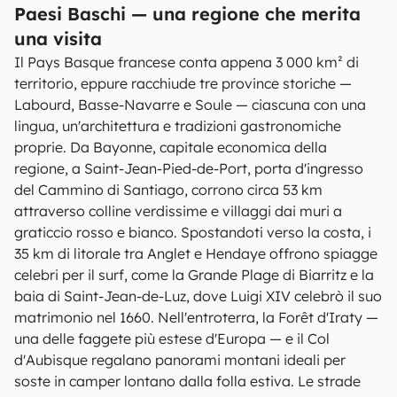
Paesi Baschi — una regione che merita
una visita
Il Pays Basque francese conta appena 3 000 km² di
territorio, eppure racchiude tre province storiche —
Labourd, Basse-Navarre e Soule — ciascuna con una
lingua, un'architettura e tradizioni gastronomiche
proprie. Da Bayonne, capitale economica della
regione, a Saint-Jean-Pied-de-Port, porta d'ingresso
del Cammino di Santiago, corrono circa 53 km
attraverso colline verdissime e villaggi dai muri a
graticcio rosso e bianco. Spostandoti verso la costa, i
35 km di litorale tra Anglet e Hendaye offrono spiagge
celebri per il surf, come la Grande Plage di Biarritz e la
baia di Saint-Jean-de-Luz, dove Luigi XIV celebrò il suo
matrimonio nel 1660. Nell'entroterra, la Forêt d'Iraty —
una delle faggete più estese d'Europa — e il Col
d'Aubisque regalano panorami montani ideali per
soste in camper lontano dalla folla estiva. Le strade