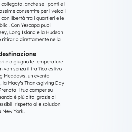
ollegata, anche se i ponti e i
assime consentite per i veicoli
on libertà tra i quartieri e le
bblici. Con Yescapa puoi
ersey, Long Island e la Hudson
 ritirarlo direttamente nella
 destinazione
rile a giugno le temperature
n van senza il traffico estivo
ing Meadows, un evento
e, la Macy's Thanksgiving Day
Prenota il tuo camper su
anda è più alta: grazie al
ssibili rispetto alle soluzioni
 a New York.