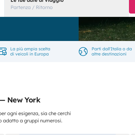
Le tue date di viaggio
Partenza / Ritorno
La più ampia scelta
Parti dall'Italia o da
di veicoli in Europa
altre destinazioni
o — New York
er ogni esigenza, sia che cerchi
o adatto a gruppi numerosi.