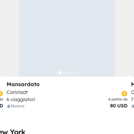
Mansardato
Carlstadt
C
6 viaggiatori
7
da
A partire da
SD
80 USD
Nuovo
New York