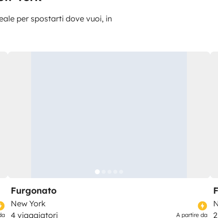
deale per spostarti dove vuoi, in
Furgonato
New York
N
4 viaggiatori
2
da
A partire da