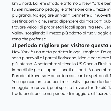
km a nord. La rete stradale attorno a New York è ben c
tunnel richiedono pedaggi e attenzione alle altezze m
più grandi. Noleggiare un van ti permette di muoverti c
destinazioni vicine, senza dipendere dai trasporti pu
trovare veicoli di proprietari locali sparsi tra New J
Valley, scegliendo il mezzo più adatto al tuo viaggio e
zona che preferisci.
Il periodo migliore per visitare questa
New York è una meta perfetta in ogni stagione. Da ap
sono piacevoli e i parchi fioriscono, ideale per girare i
più intenso. A settembre si tiene lo US Open a Flush
imperdibile per gli appassionati di sport. A novembr
Parade attraversa Manhattan con carri e spettacoli. 
Yescapa con anticipo per i mesi estivi, quando la dom
noleggio tra privati, puoi spesso trovare tariffe più fle
tradizionali, anche nei periodi di maggiore affluenza