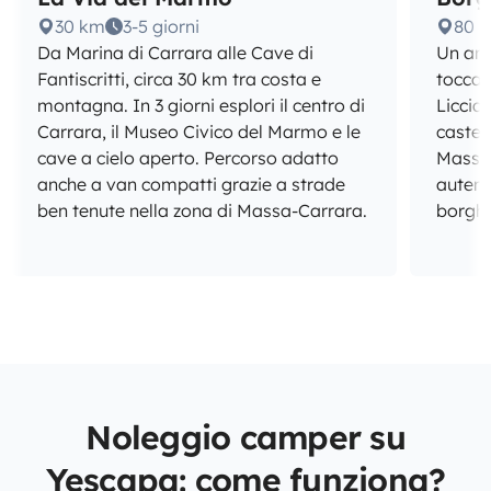
30 km
3-5 giorni
80 
Da Marina di Carrara alle Cave di
Un ane
Fantiscritti, circa 30 km tra costa e
toccan
montagna. In 3 giorni esplori il centro di
Liccia
Carrara, il Museo Civico del Marmo e le
castel
cave a cielo aperto. Percorso adatto
Massa-
anche a van compatti grazie a strade
autent
ben tenute nella zona di Massa-Carrara.
borghi 
Noleggio camper su
Yescapa: come funziona?