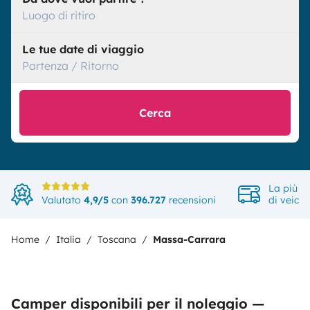
Luogo di ritiro
Le tue date di viaggio
Partenza / Ritorno
Cerca
La più a
Valutato
4,9/5
con
396.727
recensioni
di veicol
Home
Italia
Toscana
Massa-Carrara
Camper disponibili per il noleggio —