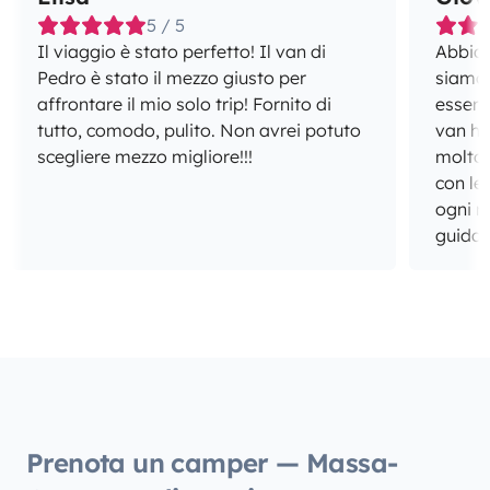
5 / 5
Il viaggio è stato perfetto! Il van di
Abbiamo
Pedro è stato il mezzo giusto per
siamo 
affrontare il mio solo trip! Fornito di
esserci
tutto, comodo, pulito. Non avrei potuto
van ha
scegliere mezzo migliore!!!
molto 
con le
ogni m
guida e
soddisfazioni. Gl
ben org
sopra 
incred
alto 1.
suo interno. Consigl
per Na
dispo
Prenota un camper — Massa-
all’and