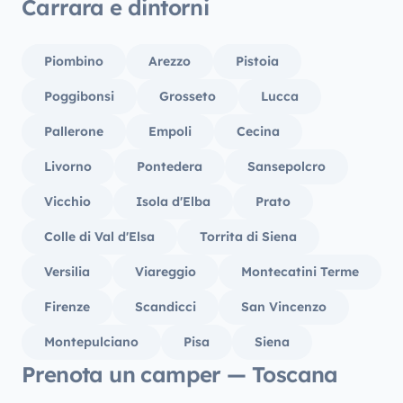
Carrara e dintorni
Biarrit
Piombino
Arezzo
Pistoia
Poggibonsi
Grosseto
Lucca
Pallerone
Empoli
Cecina
Livorno
Pontedera
Sansepolcro
Vicchio
Isola d'Elba
Prato
Colle di Val d'Elsa
Torrita di Siena
Versilia
Viareggio
Montecatini Terme
Firenze
Scandicci
San Vincenzo
Montepulciano
Pisa
Siena
Prenota un camper — Toscana