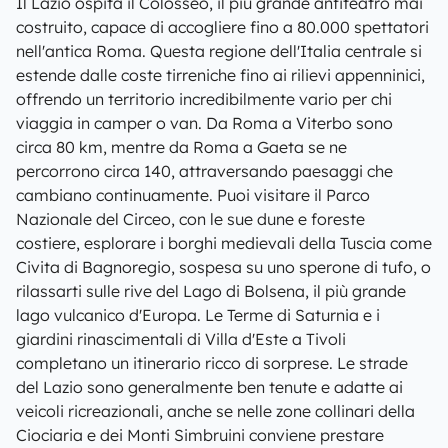
Il Lazio ospita il Colosseo, il più grande anfiteatro mai
costruito, capace di accogliere fino a 80.000 spettatori
nell'antica Roma. Questa regione dell'Italia centrale si
estende dalle coste tirreniche fino ai rilievi appenninici,
offrendo un territorio incredibilmente vario per chi
viaggia in camper o van. Da Roma a Viterbo sono
circa 80 km, mentre da Roma a Gaeta se ne
percorrono circa 140, attraversando paesaggi che
cambiano continuamente. Puoi visitare il Parco
Nazionale del Circeo, con le sue dune e foreste
costiere, esplorare i borghi medievali della Tuscia come
Civita di Bagnoregio, sospesa su uno sperone di tufo, o
rilassarti sulle rive del Lago di Bolsena, il più grande
lago vulcanico d'Europa. Le Terme di Saturnia e i
giardini rinascimentali di Villa d'Este a Tivoli
completano un itinerario ricco di sorprese. Le strade
del Lazio sono generalmente ben tenute e adatte ai
veicoli ricreazionali, anche se nelle zone collinari della
Ciociaria e dei Monti Simbruini conviene prestare