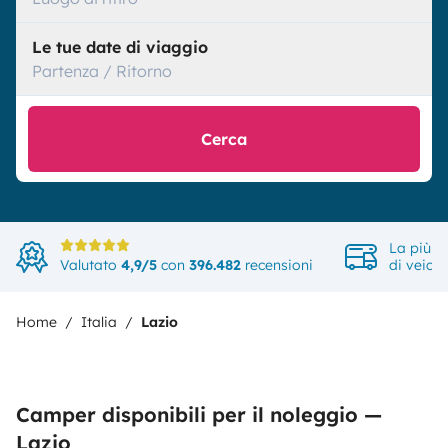
Le tue date di viaggio
Partenza / Ritorno
Cerca
La più a
Valutato
4,9/5
con
396.482
recensioni
di veicol
Home
Italia
Lazio
Camper disponibili per il noleggio —
Lazio