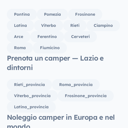
propri
grazie
Pontina
Pomezia
Frosinone
gentile
dettag
Latina
Viterbo
Rieti
Ciampino
Arce
Ferentino
Cerveteri
Roma
Fiumicino
Prenota un camper — Lazio e
dintorni
Rieti_provincia
Roma_provincia
Viterbo_provincia
Frosinone_provincia
Latina_provincia
Noleggio camper in Europa e nel
mondo