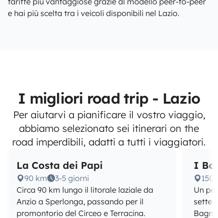
tariffe più vantaggiose grazie al modello peer-to-peer
e hai più scelta tra i veicoli disponibili nel Lazio.
I migliori road trip - Lazio
Per aiutarvi a pianificare il vostro viaggio,
abbiamo selezionato sei itinerari on the
road imperdibili, adatti a tutti i viaggiatori.
La Costa dei Papi
I Bor
90 km
3-5 giorni
150
Circa 90 km lungo il litorale laziale da
Un per
Anzio a Sperlonga, passando per il
settent
promontorio del Circeo e Terracina.
Bagnor