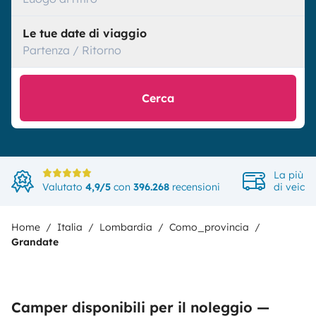
Le tue date di viaggio
Partenza / Ritorno
Cerca
La più a
Valutato
4,9/5
con
396.268
recensioni
di veicol
Home
Italia
Lombardia
Como_provincia
Grandate
Camper disponibili per il noleggio —