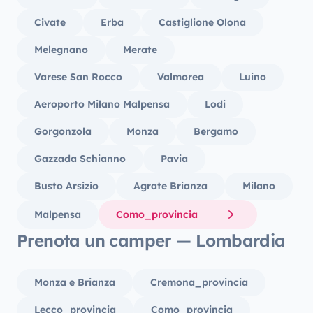
Civate
Erba
Castiglione Olona
Melegnano
Merate
Varese San Rocco
Valmorea
Luino
Aeroporto Milano Malpensa
Lodi
Gorgonzola
Monza
Bergamo
Gazzada Schianno
Pavia
Busto Arsizio
Agrate Brianza
Milano
Malpensa
Como_provincia
Prenota un camper — Lombardia
Monza e Brianza
Cremona_provincia
Lecco_provincia
Como_provincia