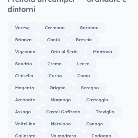
dintorni
Varese
Cremona
Saronno
Brianza
Cantù
Brescia
Vigevano
Orio al Serio
Mantova
Sondrio
Crema
Lecco
Cinisello
Curno
Como
Magenta
Origgio
Seregno
Arconate
Magnago
Casteggio
Assago
Castel Goffredo
Treviglio
Valtellina
Nerviano
Osnago
Gallarate
Valmadrera
Codogno