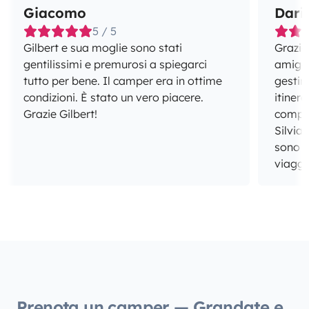
Giacomo
Dari
5 / 5
Gilbert e sua moglie sono stati
Grazie 
gentilissimi e premurosi a spiegarci
amigos
tutto per bene. Il camper era in ottime
gestir
condizioni. È stato un vero piacere.
itiner
Grazie Gilbert!
compet
Silvia
sono i
viaggio
Prenota un camper — Grandate e