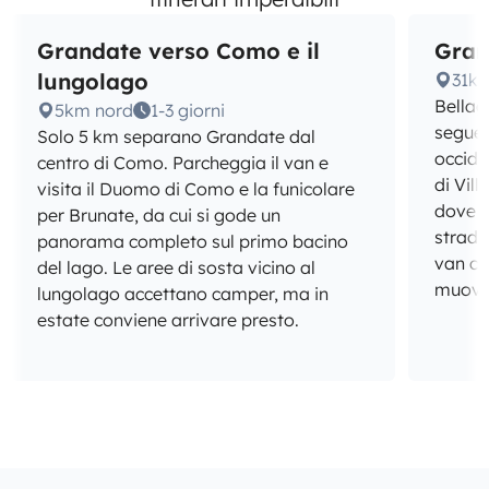
Grandate verso Como e il
Gran
lungolago
31km
Bellag
5km nord
1-3 giorni
seguen
Solo 5 km separano Grandate dal
occide
centro di Como. Parcheggia il van e
di Vill
visita il Duomo di Como e la funicolare
dove i
per Brunate, da cui si gode un
strade 
panorama completo sul primo bacino
van co
del lago. Le aree di sosta vicino al
muover
lungolago accettano camper, ma in
estate conviene arrivare presto.