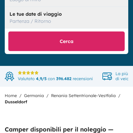
Le tue date di viaggio
Partenza / Ritorno
Cerca
La più a
Valutato
4,9/5
con
396.482
recensioni
di veicol
Home
Germania
Renania Settentrionale-Vestfalia
Dusseldorf
Camper disponibili per il noleggio —