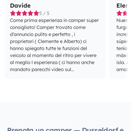
Davide
Elen
5 / 5
Come prima esperienza in camper super
Nuestr
consigliato! Camper trovato come
furgon
d’annuncio pulito e perfetto , i
increí
proprietari ( Clemente e Alberto) ci
súper
hanno spiegato tutte le funzioni del
tenía 
veicolo al momento del ritiro per vivere
máxim
al meglio l esperienza ( ci hanno anche
isla. Además, Raimundo ha sido súper
mandato parecchi video sul
amable
funzionamento in caso di dubbi ).
para 
necesi
cómodo
¡Sin d
recome
furgon
Prenota un camper — Dusseldorf e