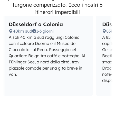
furgone camperizzato. Ecco i nostri 6
itinerari imperdibili
Düsseldorf a Colonia
Düss
40km sud
1-3 giorni
85km
A soli 40 km a sud raggiungi Colonia
A 85 k
con il celebre Duomo e il Museo del
capita
Cioccolato sul Reno. Passeggia nel
Geschi
Quartiere Belga tra caffè e botteghe. Al
Beetho
Fühlinger See, a nord della città, trovi
strada
piazzole comode per una gita breve in
Drache
van.
notevo
disponi