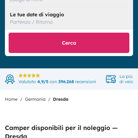
Le tue date di viaggio
Partenza / Ritorno
Cerca
La più a
Valutato
4,9/5
con
396.268
recensioni
di veicol
Home
Germania
Dresda
Camper disponibili per il noleggio —
Dresda