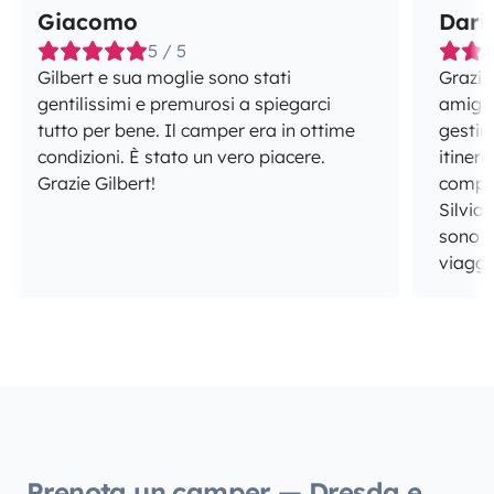
Giacomo
Dari
5 / 5
Gilbert e sua moglie sono stati
Grazie 
gentilissimi e premurosi a spiegarci
amigos
tutto per bene. Il camper era in ottime
gestir
condizioni. È stato un vero piacere.
itiner
Grazie Gilbert!
compet
Silvia
sono i
viaggio
Prenota un camper — Dresda e