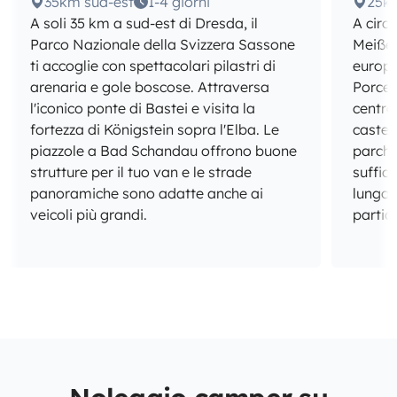
35km sud-est
1-4 giorni
25k
A soli 35 km a sud-est di Dresda, il
A circ
Parco Nazionale della Svizzera Sassone
Meißen
ti accoglie con spettacolari pilastri di
europe
arenaria e gole boscose. Attraversa
Porcel
l'iconico ponte di Bastei e visita la
centro 
fortezza di Königstein sopra l'Elba. Le
castel
piazzole a Bad Schandau offrono buone
parche
strutture per il tuo van e le strade
suffici
panoramiche sono adatte anche ai
lungo 
veicoli più grandi.
partic