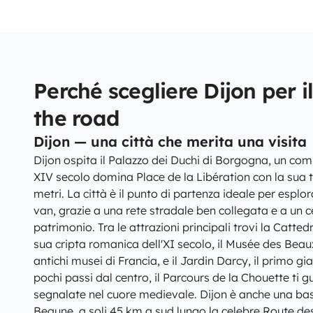
Perché scegliere Dijon per i
the road
Dijon — una città che merita una visita
Dijon ospita il Palazzo dei Duchi di Borgogna, un com
XIV secolo domina Place de la Libération con la sua t
metri. La città è il punto di partenza ideale per espl
van, grazie a una rete stradale ben collegata e a un ce
patrimonio. Tra le attrazioni principali trovi la Catted
sua cripta romanica dell'XI secolo, il Musée des Beaux
antichi musei di Francia, e il Jardin Darcy, il primo gi
pochi passi dal centro, il Parcours de la Chouette ti 
segnalate nel cuore medievale. Dijon è anche una ba
Beaune, a soli 45 km a sud lungo la celebre Route des