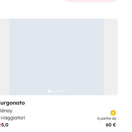
Furgonato
lénay
 viaggiatori
A partire da
5,0
60 €