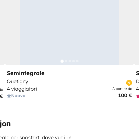
Semintegrale
Quetigny
D
4 viaggiatori
4
A partire da
da
100 €
Nuovo
 €
ijon
deale per spostarti dove vuoi, in