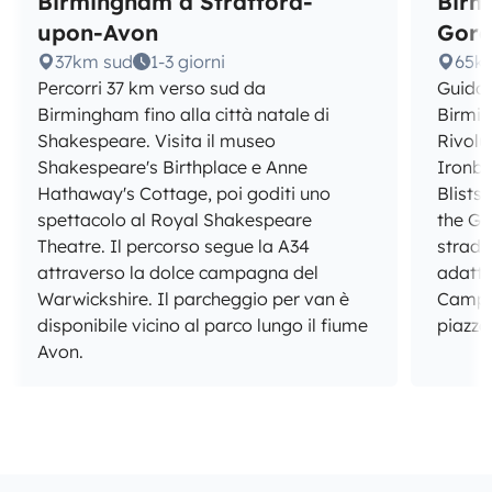
Birmingham a Stratford-
Birm
upon-Avon
Gor
37km sud
1-3 giorni
65k
Percorri 37 km verso sud da
Guida 
Birmingham fino alla città natale di
Birmin
Shakespeare. Visita il museo
Rivolu
Shakespeare's Birthplace e Anne
Ironbr
Hathaway's Cottage, poi goditi uno
Blists
spettacolo al Royal Shakespeare
the Go
Theatre. Il percorso segue la A34
strade
attraverso la dolce campagna del
adatte
Warwickshire. Il parcheggio per van è
Campsi
disponibile vicino al parco lungo il fiume
piazzol
Avon.