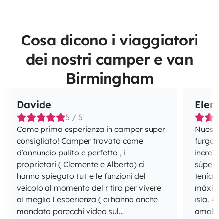
Cosa dicono i viaggiatori
dei nostri camper e van
Birmingham
Davide
Elen
5 / 5
Come prima esperienza in camper super
Nuestr
consigliato! Camper trovato come
furgon
d’annuncio pulito e perfetto , i
increí
proprietari ( Clemente e Alberto) ci
súper
hanno spiegato tutte le funzioni del
tenía 
veicolo al momento del ritiro per vivere
máxim
al meglio l esperienza ( ci hanno anche
isla. Además, Raimundo ha sido súper
mandato parecchi video sul
amable