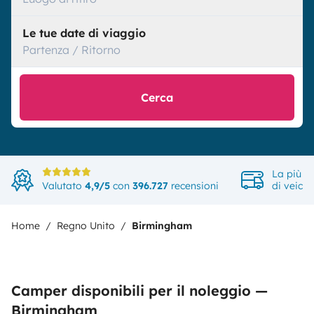
Le tue date di viaggio
Partenza / Ritorno
Cerca
La più a
Valutato
4,9/5
con
396.727
recensioni
di veicol
Home
Regno Unito
Birmingham
Camper disponibili per il noleggio —
Birmingham