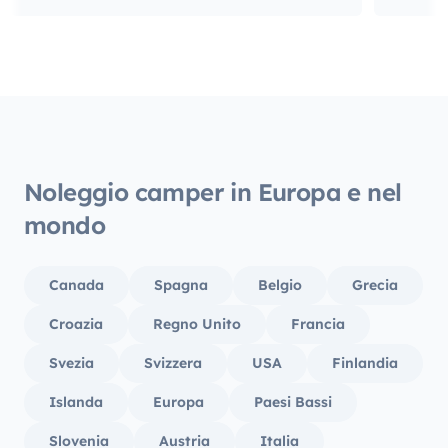
funzionamento in caso di dubbi ).
para 
necesi
cómodo
¡Sin d
recome
furgon
Noleggio camper in Europa e nel
mondo
Canada
Spagna
Belgio
Grecia
Croazia
Regno Unito
Francia
Svezia
Svizzera
USA
Finlandia
Islanda
Europa
Paesi Bassi
Slovenia
Austria
Italia