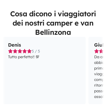
Cosa dicono i viaggiatori
dei nostri camper e van
Bellinzona
Denis
Giuli
5 / 5
Tutto perfetto!! 💯
Da ama
abbiam
prima 
viaggi
compag
ritorn
passo d
assolu
prima 