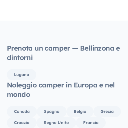
dotato
una gui
ben or
prepar
le sos
essere
un via
Prenota un camper — Bellinzona e
persone è ott
dintorni
posteg
propri
grazie
Lugano
gentile
Noleggio camper in Europa e nel
dettag
mondo
Canada
Spagna
Belgio
Grecia
Croazia
Regno Unito
Francia