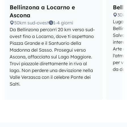
Bellinzona a Locarno e
Bell
Ascona
30k
Lugano
50km sud-ovest
1-4 giorni
Bellin
Da Bellinzona percorri 20 km verso sud-
Salvat
ovest fino a Locarno, dove ti aspettano
interes
Piazza Grande e il Santuario della
Arte e 
Madonna del Sasso. Prosegui verso
l'atmo
Ascona, affacciata sul Lago Maggiore.
per vei
Trovi piazzole direttamente in riva al
da dove
lago. Non perdere una deviazione nella
Valle Verzasca con il celebre Ponte dei
Salti.