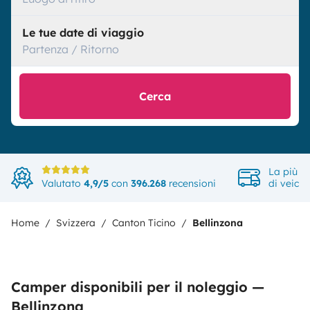
Le tue date di viaggio
Partenza / Ritorno
Cerca
La più a
Valutato
4,9/5
con
396.268
recensioni
di veicol
Home
Svizzera
Canton Ticino
Bellinzona
Camper disponibili per il noleggio —
Bellinzona