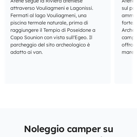
Atene segue la Riviera ateniese
Atene,
attraverso Vouliagmeni e Lagonissi.
sul po
Fermati al lago Vouliagmeni, una
ammirar
piscina termale naturale, prima di
fortez
raggiungere il Tempio di Poseidone a
Archeo
Capo Sounion con vista sull'Egeo. Il
campeg
parcheggio del sito archeologico è
offron
adatto ai van.
mare.
Noleggio camper su