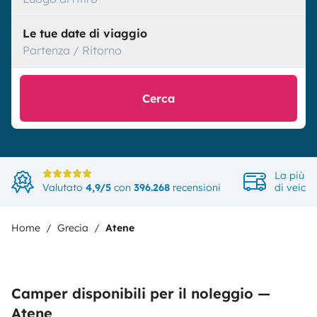
Le tue date di viaggio
Partenza / Ritorno
Cerca
La più a
Valutato
4,9/5
con
396.268
recensioni
di veicol
Home
Grecia
Atene
Camper disponibili per il noleggio —
Atene