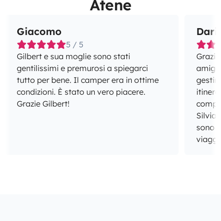
Atene
Giacomo
Dari
5 / 5
Gilbert e sua moglie sono stati
Grazie 
gentilissimi e premurosi a spiegarci
amigos
tutto per bene. Il camper era in ottime
gestir
condizioni. È stato un vero piacere.
itiner
Grazie Gilbert!
compet
Silvia
sono i
viaggio