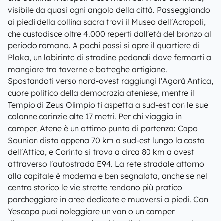
visibile da quasi ogni angolo della città. Passeggiando
ai piedi della collina sacra trovi il Museo dell'Acropoli,
che custodisce oltre 4.000 reperti dall'età del bronzo al
periodo romano. A pochi passi si apre il quartiere di
Plaka, un labirinto di stradine pedonali dove fermarti a
mangiare tra taverne e botteghe artigiane.
Spostandoti verso nord-ovest raggiungi l'Agorà Antica,
cuore politico della democrazia ateniese, mentre il
Tempio di Zeus Olimpio ti aspetta a sud-est con le sue
colonne corinzie alte 17 metri. Per chi viaggia in
camper, Atene è un ottimo punto di partenza: Capo
Sounion dista appena 70 km a sud-est lungo la costa
dell'Attica, e Corinto si trova a circa 80 km a ovest
attraverso l'autostrada E94. La rete stradale attorno
alla capitale è moderna e ben segnalata, anche se nel
centro storico le vie strette rendono più pratico
parcheggiare in aree dedicate e muoversi a piedi. Con
Yescapa puoi noleggiare un van o un camper