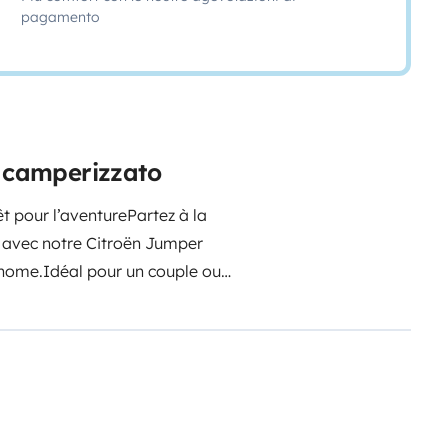
pagamento
e camperizzato
pour l’aventurePartez à la
 avec notre Citroën Jumper
nome.Idéal pour un couple ou
es alentours sans contrainte.Les
anneau solaire de 400W🛏️ Lit
uipée avec plaques de cuisson,
avec prises et éclairage🪟
 bonne ventilation🚐 Format
ent tout en restant facile à