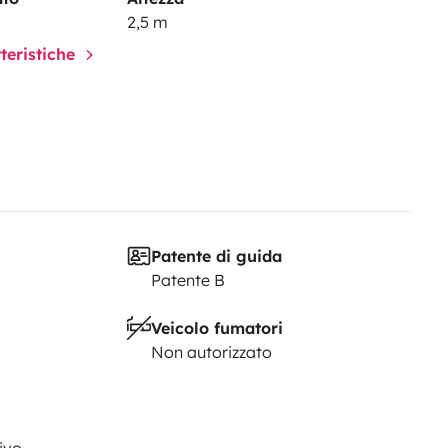
2,5 m
tteristiche
Patente di guida
Patente B
Veicolo fumatori
Non autorizzato
ivo