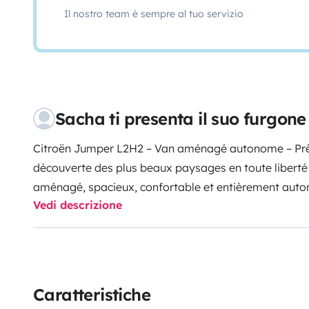
Il nostro team è sempre al tuo servizio
Sacha ti presenta il suo furgon
Citroën Jumper L2H2 – Van aménagé autonome – Prêt 
découverte des plus beaux paysages en toute liberté
aménagé, spacieux, confortable et entièrement auto
Vedi descrizione
deux voyageurs souhaitant explorer la Bretagne ou s
atouts du van☀️ Autonomie énergétique grâce à un p
double confortable pour deux personnes🍳 Cuisine éq
four et réfrigérateur🔋 Système électrique autonome 
Fenêtres aménagées pour une belle luminosité et une
Caratteristiche
L2H2 : suffisamment spacieux pour vivre confortablem