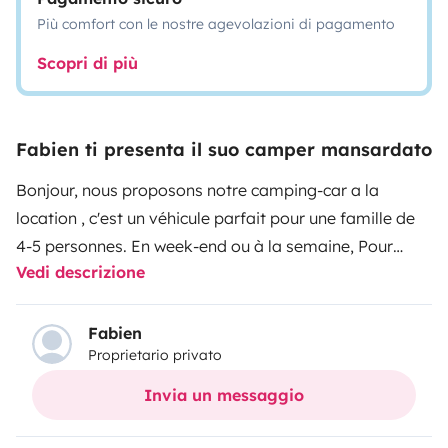
Più comfort con le nostre agevolazioni di pagamento
Scopri di più
Fabien ti presenta il suo camper mansardato
Bonjour, nous proposons notre camping-car a la
location , c'est un véhicule parfait pour une famille de
4-5 personnes.
En week-end ou à la semaine,
Pour
Vedi descrizione
visiter ou se reposer.
Conduite agréable grâce à son
régulateur de vitesse et sa climatisation.
Vaisselle,
ustensiles de cuisine, machine à café (dolce gusto)
Fabien
Proprietario privato
seront à disposition.
Nous mettons des protèges
matelas, à vous de prévoir, draps, couettes, et oreillés .
Invia un messaggio
Nous laisserons dans la soute 4 fauteuils ( possibilité
chaises pliante), grande table et deux transats, ainsi