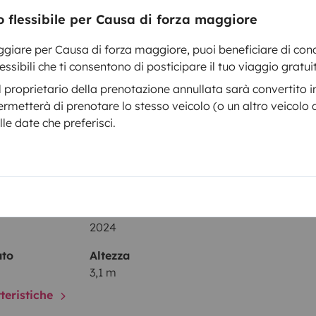
 flessibile per Causa di forza maggiore
WC
ggiare per Causa di forza maggiore, puoi beneficiare di cond
Set di stoviglie
ssibili che ti consentono di posticipare il tuo viaggio gratu
Caffettiera
 proprietario della prenotazione annullata sarà convertito in
Cruise control
ermetterà di prenotare lo stesso veicolo (o un altro veicolo 
lle date che preferisci.
paggiamenti
Data di immatricolazione
2024
ato
Altezza
3,1 m
tteristiche