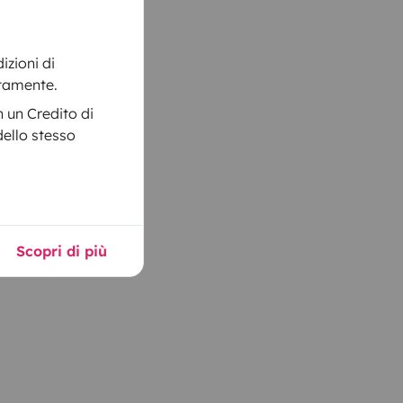
izioni di
itamente.
 un Credito di
dello stesso
Scopri di più