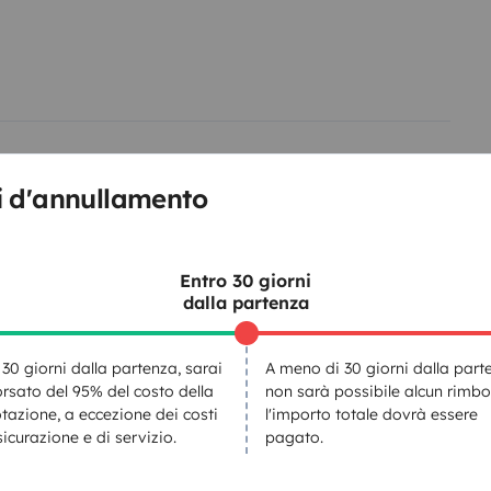
i d'annullamento
Letti 2
Letti 3
ou gaz
Letto dinette
Letto a castello
70x170 cm
100x200 cm
Entro 30 giorni
OINTS CENTRALISEE AVEC
dalla partenza
L - STORE D’OCCULTATION
 30 giorni dalla partenza, sarai
A meno di 30 giorni dalla part
rsato del 95% del costo della
non sarà possibile alcun rimbo
Letti 5
tazione, a eccezione dei costi
l'importo totale dovrà essere
Letto tetto sollevabile
sicurazione e di servizio.
pagato.
165x200 cm