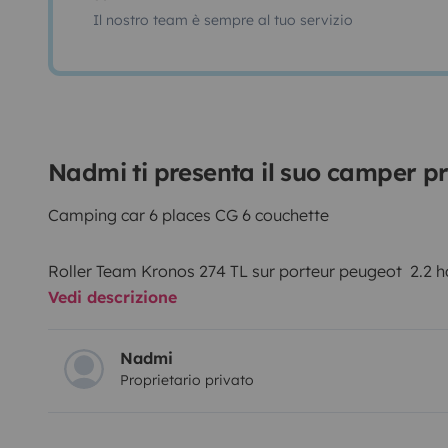
Il nostro team è sempre al tuo servizio
Nadmi ti presenta il suo camper pr
Camping car 6 places CG 6 couchette
Roller Team Kronos 274 TL sur porteur peugeot 2.2 hd
Vedi descrizione
Année 08/ 2024
Nadmi
Proprietario privato
Grand lit pavillon 2 places
2 Lits Superposés
2 LITS DÎNETTE -