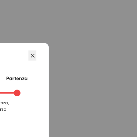
Partenza
enza,
rso,