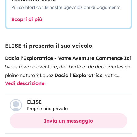
Più comfort con le nostre agevolazioni di pagamento
Scopri di più
ELISE ti presenta il suo veicolo
Dacia l'Exploratrice - Votre Aventure Commence Ici
!
Vous rêvez d'aventure, de liberté et de découvertes en
pleine nature ? Louez
Dacia l'Exploratrice
, votre
Vedi descrizione
véhicule tout équipé pour des escapades inoubliables
!
Détails de la location :
Modèle :
Dacia (avec système
de toit et tente intégrée)
Equipement :
Tente de toit
ELISE
Proprietario privato
facile à installer pour un camping confortable, coffre
spacieux, porte-vélos (en option), équipements de
Invia un messaggio
camping (table, chaises, lampe, etc.)
Confort :
Parfaite
pour des séjours en plein air tout en restant à l'abri des