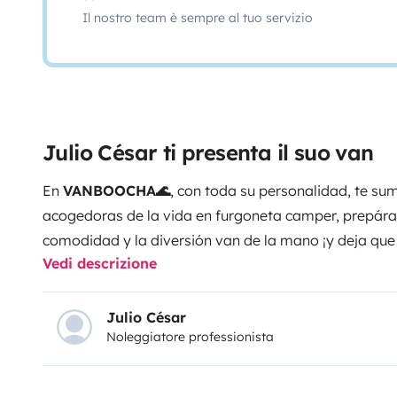
Il nostro team è sempre al tuo servizio
Julio César ti presenta il suo van
En
VANBOOCHA🌊
, con toda su personalidad, te su
acogedoras de la vida en furgoneta camper, prepára
comodidad y la diversión van de la mano ¡y deja que t
Vedi descrizione
Gracias a su tamaño compacto, llegarás a lugares que
Y no te preocupes, siempre estamos aquí para echart
todos son bienvenidos, aunque este estilo de vida no
Julio César
Noleggiatore professionista
como un juego de Tetris, pero en la vida real con su
Despertar con vistas de postal y rodeado de un mu
simplemente mágico!
¿Estás listo para un viaje qu