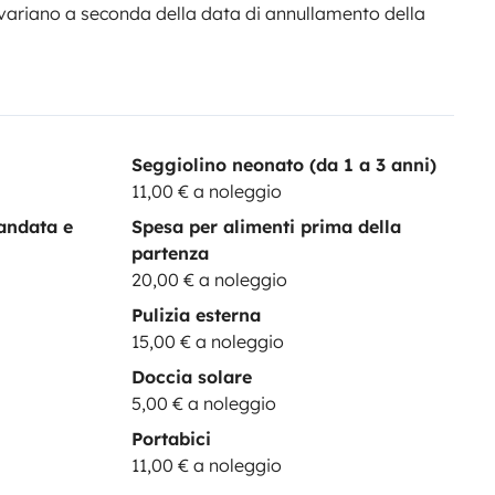
variano a seconda della data di annullamento della
mos todo tipo de mascotas! Solo
e podamos acomodar todo para
stén en excelentes
ender tu próxima aventura.
Las
a y aguas limpias llenos
, y con
Seggiolino neonato (da 1 a 3 anni)
mismas condiciones de
11,00 € a noleggio
n las
mismas condiciones de
andata e
Spesa per alimenti prima della
limpieza
, por lo que esta queda
partenza
dad mantener la furgoneta en
20,00 € a noleggio
uelve en un mal estado de
Pulizia esterna
 cargo de la fianza.
Estamos
15,00 € a noleggio
r. Si tienes
preguntas sobre la
Doccia solare
as
ayuda con tu itinerario
, ¡no
5,00 € a noleggio
EB, háznoslo saber...
Portabici
11,00 € a noleggio