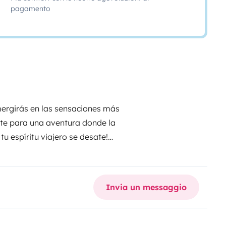
pagamento
mergirás en las sensaciones más
te para una aventura donde la
u espíritu viajero se desate!
 ni siquiera sabías que existían.
e una mano en tu travesía. Aquí
 es para cualquiera. ¡Es un poco
Invia un messaggio
s propios desafíos y recompensas!
ndo en constante cambio,
¡es
e nunca olvidarás? ¡Te esperamos