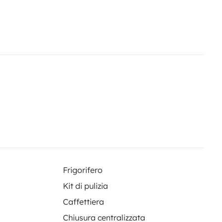
igo peludo se sume a la
s.
📍
Sobre las recogidas:
ra, Girona. O puedes llegar en
e buscamos y traemos hasta la
es finalizar tu reserva. Por lo que
ria'.
En los detalles del precio, te
trega y devolución en aeropuerto
inar, apostamos por una
ra poder hacer todo lo más
 cocina completa está equipada
os puesto una tabla que sirve
0L.
Cocina extensible de gas con
Frigorifero
para tu compra semanal.
🚿
Kit di pulizia
 adaptable con una manguera y
Caffettiera
aya o para darle un baño
Chiusura centralizzata
doro seco portátil compostable