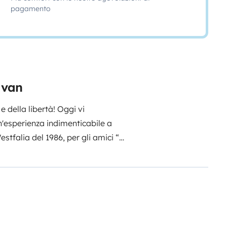
pagamento
o van
e della libertà! Oggi vi
'esperienza indimenticabile a
stfalia del 1986, per gli amici “Il
do di un'autentica icona del
o decenni di strade, portando i
, di spiagge incontaminate e di
voi, pronti a sperimentare un
al mattino circondati dal
ccarezza il vostro viso. Aprendo