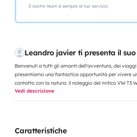
Il nostro team è sempre al tuo servizio
Leandro javier ti presenta il su
Benvenuti a tutti gli amanti dell'avventura, dei viaggi 
presentiamo una fantastica opportunità per vivere un
contatto con la natura: il noleggio del mitico VW T3 We
Vedi descrizione
Gordito”.
Sì, avete capito bene! State per salire a bor
viaggio in stile hippie. Questo veicolo ha attraversat
suoi passeggeri alla scoperta di paesaggi mozzafiato
emozionanti avventure. E ora è pronto ad accogliere 
viaggio fuori dal comune.
Immaginatevi di svegliarsi 
Caratteristiche
cinguettio degli uccellini, con una fresca brezza che a