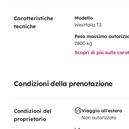
vostro desiderio di avventura e unitevi a noi per un'e
genere. Il Gordito vi aspetta per portarvi in un mond
Caratteristiche 
Modello
Westfalia T3
tecniche
Peso massimo autorizz
2800 kg
Scopri di più sulle cara
Condizioni della prenotazione
Condizioni del 
Viaggio all'estero
Non autorizzato
proprietario