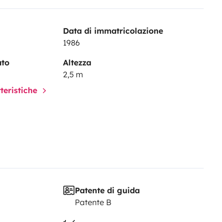
sperienza di viaggio unica nel suo
o di scoperta, gioia e sorprese.
Data di immatricolazione
1986
ato
Altezza
2,5 m
tteristiche
Patente di guida
Patente B