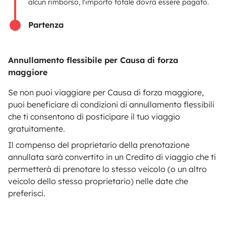
alcun rimborso, l'importo totale dovrà essere pagato.
Assistenza stradale
Partenza
Aiuto proprietario
Annullamento flessibile per Causa di forza
maggiore
Se non puoi viaggiare per Causa di forza maggiore,
Metodi di pagamento
Pagamento in due rate
puoi beneficiare di condizioni di annullamento flessibili
che ti consentono di posticipare il tuo viaggio
gratuitamente.
Scaricare in
Disponibile su
Il compenso del proprietario della prenotazione
l'App Store
Google Play
annullata sarà convertito in un Credito di viaggio che ti
permetterà di prenotare lo stesso veicolo (o un altro
veicolo dello stesso proprietario) nelle date che
preferisci.
Blog
Contatti
Lavora con noi
CGU
Privacy
Cookies