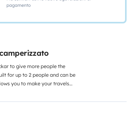
pagamento
e camperizzato
ckar to give more people the
uilt for up to 2 people and can be
lows you to make your travels
ktor, is ideal for couples,
ture and enjoy the comfort of a
rs a spacious interior. This
 in Germany and Europe. Book