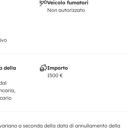
Veicolo fumatori
Non autorizzato
ivo
a della
Importo
1500 €
dal
ncaria,
cario
variano a seconda della data di annullamento della