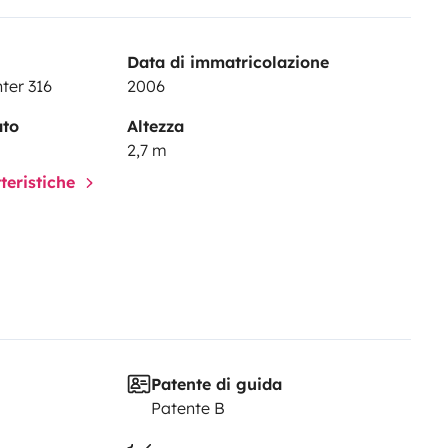
Data di immatricolazione
ter 316
2006
ato
Altezza
2,7 m
tteristiche
Patente di guida
Patente B