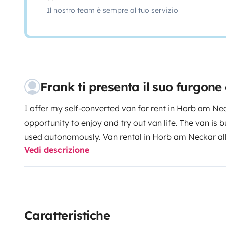
Il nostro team è sempre al tuo servizio
Frank ti presenta il suo furgon
I offer my self-converted van for rent in Horb am Ne
opportunity to enjoy and try out van life. The van is b
used autonomously. Van rental in Horb am Neckar al
Vedi descrizione
more flexible and comfortable. This Sprinter, named Vi
friends, or families who want to experience an adven
van. It is equipped with the latest technology and offe
Sprinter for 2 people is the perfect choice for trips
Viktor now and experience unforgettable journeys!
Caratteristiche