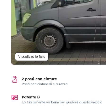
Visualizza le foto
2 posti con cinture
Posti con cinture di sicurezza
Patente B
La tua patente va bene per guidare questo veicolo