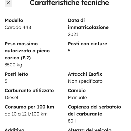
Caratteristiche tecniche
PROPRIETARI
Inserire un veicolo
Modello
Data di
Contratto di viaggio
Carado 448
immatricolazione
2021
Assicurazione camper
Peso massimo
Posti con cinture
Assistenza stradale
autorizzato a pieno
5
carico (F.2)
Aiuto proprietario
3500 kg
Posti letto
Attacchi Isofix
5
Non specificato
Carburante utilizzato
Cambio
Metodi di pagamento
Pagamento in due rate
Diesel
Manuale
Consumo per 100 km
Capienza del serbatoio
da 10 a 12 l/100 km
del carburante
Scaricare in
Disponibile su
80 l
l'App Store
Google Play
Additivo
Altezza del veicolo