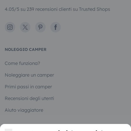
4.05/5 su 239 recensioni clienti su Trusted Shops
Instagram
X
Pinterest
Facebook
NOLEGGIO CAMPER
Come funziona?
Noleggiare un camper
Primi passi in camper
Recensioni degli utenti
Aiuto viaggiatore