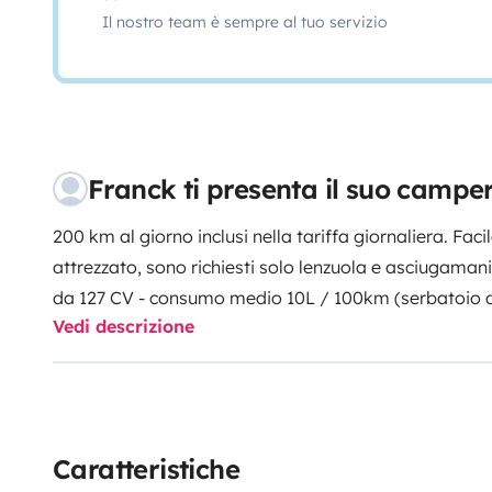
Il nostro team è sempre al tuo servizio
Franck ti presenta il suo camper
200 km al giorno inclusi nella tariffa giornaliera. Fa
attrezzato, sono richiesti solo lenzuola e asciugama
da 127 CV - consumo medio 10L / 100km (serbatoio die
Vedi descrizione
registrazione a 4 posti (inclusi 2 sedili posteriori rivol
sicurezza a 3 punti) 4 posti letto (letto fisso 130 x 190 
configurazione a 2 posti o 105 x 180 in configurazione
Lunghezza: 6m46; Altezza 2m80; Larghezza 2m29 Illumi
Pannello solare con regolatore Batteria a celle recen
Caratteristiche
220 V 2500 W che consente a tutti i tipi di dispositivi 