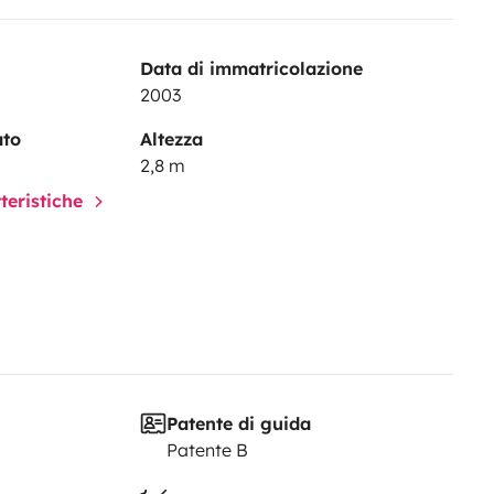
Data di immatricolazione
2003
ato
Altezza
2,8 m
tteristiche
Patente di guida
Patente B