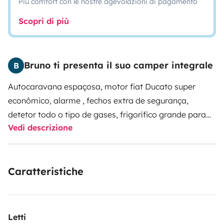
Più comfort con le nostre agevolazioni di pagamento
Scopri di più
Bruno ti presenta il suo camper integrale
B
Autocaravana espaçosa, motor fiat Ducato super
econômico, alarme , fechos extra de segurança,
detetor todo o tipo de gases, frigorífico grande para
Vedi descrizione
maior comodidade, toda a comodidade e segurança
para desfrutar ao máximo da aventura
Caratteristiche
Letti