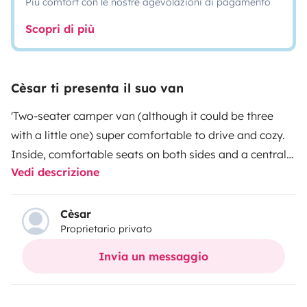
Più comfort con le nostre agevolazioni di pagamento
Scopri di più
Cèsar ti presenta il suo van
'Two-seater camper van (although it could be three
with a little one) super comfortable to drive and cozy.
Inside, comfortable seats on both sides and a central
Vedi descrizione
table that has a fan above, which can also be used as
an extractor hood 😉. The bed measures 190x170. It
features a fridge-freezer, windows with mosquito nets.
Cèsar
Proprietario privato
Indoor or outdoor toilet. Interior or external camping
with support.'
Invia un messaggio