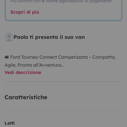
Più comfort con le nostre agevolazioni di pagamento
Scopri di più
Paolo ti presenta il suo van
🚐 Ford Tourneo Connect Camperizzata – Compatta,
Agile, Pronta all’Avventura
Vedi descrizione
Scopri la libertà di viaggiare senza rinunciare al
comfort con la mia Ford Tourneo Connect 2022
Caratteristiche
camperizzata, perfetta per weekend fuori porta, road
trip e vacanze on the road.
Compatta nelle dimensioni ma sorprendentemente
Letti