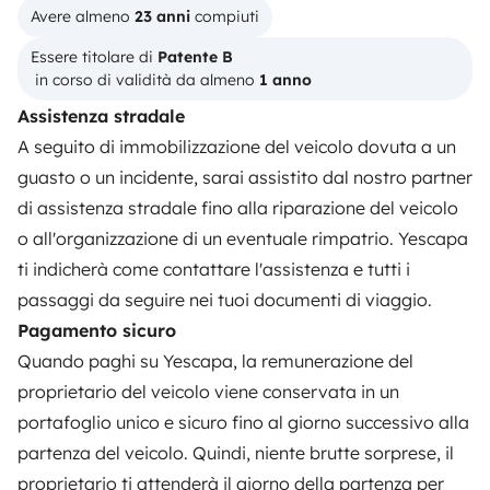
Come funziona?
Avere almeno 
23 anni
 compiuti
Noleggiare un camper
Essere titolare di 
Patente B
 in corso di validità da almeno 
1 anno
Primi passi in camper
Assistenza stradale
Recensioni degli utenti
A seguito di immobilizzazione del veicolo dovuta a un
guasto o un incidente, sarai assistito dal nostro partner
Aiuto viaggiatore
di assistenza stradale fino alla riparazione del veicolo
o all'organizzazione di un eventuale rimpatrio. Yescapa
PROPRIETARI
ti indicherà come contattare l'assistenza e tutti i
passaggi da seguire nei tuoi documenti di viaggio.
Inserire un veicolo
Pagamento sicuro
Contratto di viaggio
Quando paghi su Yescapa, la remunerazione del
proprietario del veicolo viene conservata in un
Assicurazione camper
portafoglio unico e sicuro fino al giorno successivo alla
Assistenza stradale
partenza del veicolo. Quindi, niente brutte sorprese, il
proprietario ti attenderà il giorno della partenza per