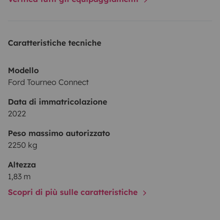
• Weekend al mare o in montagna
• Festival ed eventi
• Coppie o viaggiatori indipendenti
Caratteristiche tecniche
• Esperienze outdoor e natura
Modello
Il mezzo viene consegnato pulito, controllato e pronto
Ford Tourneo Connect
per partire.
Data di immatricolazione
2022
Peso massimo autorizzato
2250 kg
Altezza
1,83 m
Scopri di più sulle caratteristiche