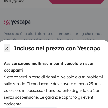
65 €
/giorno
Yescapa è la piattaforma di camper sharing che rende
semplice e sicuro il noleggio di camper, van e furgoni
camperizzati, proponendo una soluzione chiavi in mano
Incluso nel prezzo con Yescapa
per un viaggio itinerante in totale libertà e sicurezza.
Assicurazione multirischi per il veicolo e i suoi
4.05/5 su 239 recensioni clienti su Trusted Shops
occupanti
Siete coperti in caso di danni al veicolo e altri problemi
Instagram
X
Pinterest
Facebook
sulla strada. Il conducente deve avere almeno 23 anni
ed essere in possesso di una patente di guida da 1 anni
senza sospensione. Le garanzie coprono gli eventi
NOLEGGIO CAMPER
accidentali.