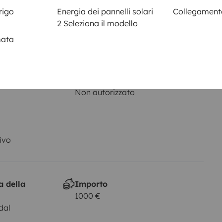
rigo
Energia dei pannelli solari
Collegamento
2 Seleziona il modello
mata
Patente di guida
Patente B
Veicolo fumatori
Non autorizzato
ivo
a della
Importo
1000 €
dal