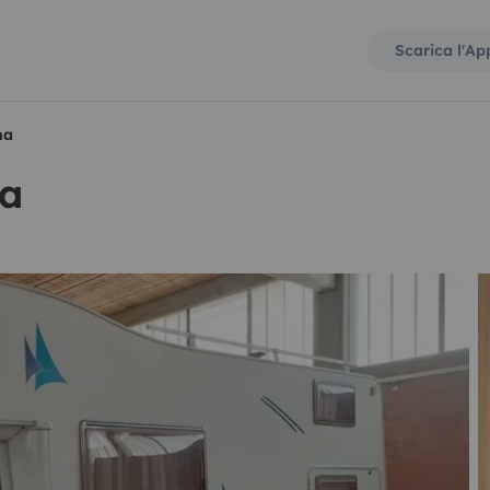
Scarica l'Ap
na
na