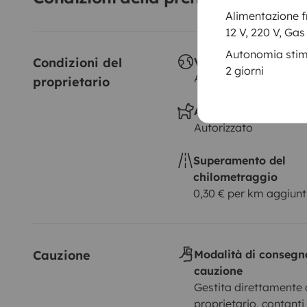
Alimentazione f
12 V, 220 V, Gas
Autonomia sti
Condizioni del 
Viaggio all'estero
2 giorni
Autorizzato
proprietario
Animali a bordo
Autorizzato
Superamento del
chilometraggio
0,30 € per km aggiunt
Cauzione
Modalità di consegn
cauzione
Gestita direttamente 
proprietario, contanti