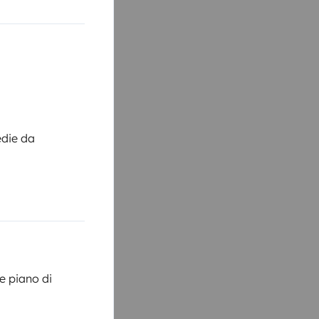
die da
e piano di