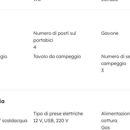
Servosterzo
Lettore CD
Numero di posti sul
Gavone
paggiamenti
portabici
4
ggio
Tavolo da campeggio
Numero di se
Data di immatricolazione
campeggio
2003
3
ato
Altezza
3,2 m
tteristiche
ia
Tipo di prese elettriche
Alimentazion
/ scaldacqua
12 V, USB, 220 V
cottura
Gas