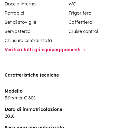
Doccia interna
WC
• Cruise control
Portabici
Frigorifero
• Doppio airbag
Set di stoviglie
Caffettiera
• ABS, ESP, filtro antiparticolato
• Aria condizionata in cabina
Servosterzo
Cruise control
• Chiusura centralizzata
Chiusura centralizzata
• Sensori di parcheggio
Verifica tutti gli equipaggiamenti
• Sistema antifurto
🎒 Dotazioni aggiuntive:
Caratteristiche tecniche
• Ampio vano di stivaggio sotto il letto posteriore
• Tavolo interno regolabile
Modello
• Sedili anteriori girevoli
Bürstner C 601
• Tendalino esterno
Data di immatricolazione
• Ganci per bici nel garage
2018
• Illuminazione LED interna
Peso massimo autorizzato