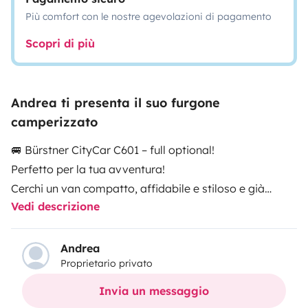
Più comfort con le nostre agevolazioni di pagamento
Scopri di più
Andrea ti presenta il suo furgone
camperizzato
🚐 Bürstner CityCar C601 – full optional!
Perfetto per la tua avventura!
Cerchi un van compatto, affidabile e stiloso e già
Vedi descrizione
pronto a partire?
Il nostro Bürstner CityCar C601 è la scelta ideale per te!
Andrea
Proprietario privato
Che tu sia single, una coppia, un gruppo di amici o una
famiglia che vuole viaggiare in totale libertà e comfort!
Invia un messaggio