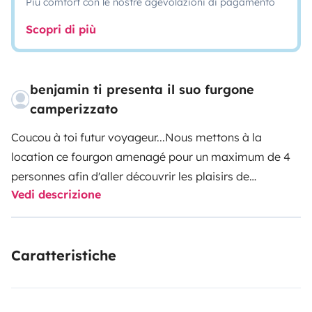
Più comfort con le nostre agevolazioni di pagamento
Scopri di più
benjamin ti presenta il suo furgone
camperizzato
Coucou à toi futur voyageur...
Nous mettons à la
location ce fourgon amenagé pour un maximum de 4
personnes afin d'aller découvrir les plaisirs de
Vedi descrizione
l'aventure en toutes saisons.
Le véhicule est d' Avril
2025, il est équipée d'un coin repas spacieux, d'une
petite cuisine fonctionnelle, d'une cabine de douche XL
Caratteristiche
avec WC integré, d'un lit au RDC de 140x190 et de
nombreux rangements sans oublier le frigo.
A l'étage un
couchage de 140x200 permet d'offrir une vue