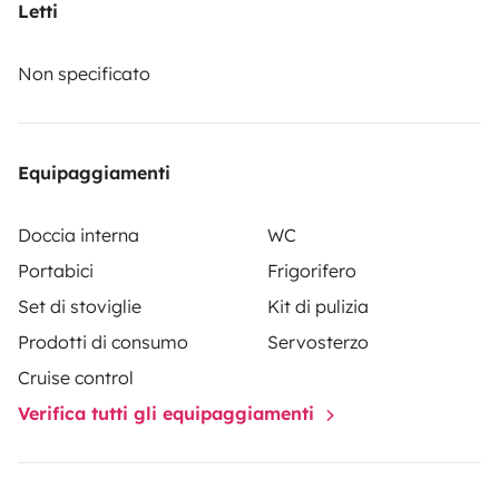
panoramique sur la nature.
A l'extérieur possibilité de
Letti
mettre en place un store et un petit salon pliant pour
apéro et détente.
Nous pouvons mettre à disposition le
Non specificato
linge de lit, un porte vélo pouvant recevoir 3 vélos
electrique, un siége enfant et un salon de jardin
exterieur.
Idéal pour un week-end en famille ou pour
Equipaggiamenti
une virée à l'étranger, notre fourgon sera heureux de
vous amener partout selon vos envies alors n'attendez
Doccia interna
WC
plus et embarqué....
Laura, Livio et Benjamin.
Portabici
Frigorifero
Set di stoviglie
Kit di pulizia
Prodotti di consumo
Servosterzo
Cruise control
Verifica tutti gli equipaggiamenti