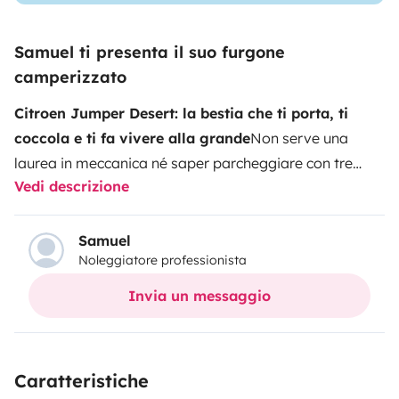
Samuel ti presenta il suo furgone
camperizzato
Citroen Jumper Desert: la bestia che ti porta, ti
coccola e ti fa vivere alla grande
Non serve una
laurea in meccanica né saper parcheggiare con tre
Vedi descrizione
manovre. Questo van è facile da guidare e ancora più
facile da godersi. Spazioso, fluido e pieno di sorprese.
Qui non si sopravvive:
si vive come si deve
.
C’è tutto
Samuel
Noleggiatore professionista
quello che ti serve (e pure di più): Un materasso che ti
abbraccia come una felpa preferita. Vetri oscurati:
Invia un messaggio
quello che succede dentro, resta dentro. Spazio per
tutta la roba del “non si sa mai”. E sì, puoi farti una
doccia dopo la spiaggia e cucinarti qualcosa mentre
Caratteristiche
parte la tua playlist da strada.
Perfetto per
due anime