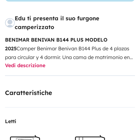
Edu ti presenta il suo furgone
camperizzato
BENIMAR BENIVAN B144 PLUS MODELO
2025
Camper Benimar Benivan B144 Plus de 4 plazas
para circular y 4 dormir. Una cama de matrimonio en
Vedi descrizione
la parte posterior y cama de matrimonio en techo
elevable. En su interior dispone de nuevo fregadero y
cocina monobloc 2 fuegos, frigorífico compresor de
Caratteristiche
138L. Cuarto de aseo con ventana y una ducha. Mesa
extensible y plegable en salón y gran claraboya en
comedor. Escalón eléctrico y mosquitera en puerta de
entrada. Ventanas de doble vidrio (con oscurecedores
Letti
y mosquiteras). Equipada con faros antiniebla
delanteros y retrovisores eléctricos y