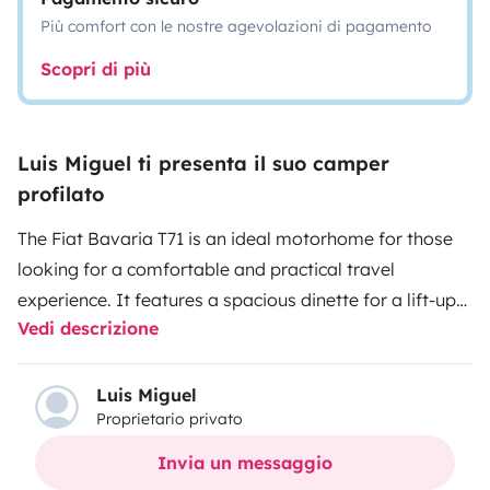
Più comfort con le nostre agevolazioni di pagamento
Scopri di più
Luis Miguel ti presenta il suo camper
profilato
The Fiat Bavaria T71 is an ideal motorhome for those
looking for a comfortable and practical travel
experience. It features a spacious dinette for a lift-up
Vedi descrizione
bed, high-quality cabinetry, and a compact and
functional design that adapts to different needs and
preferences. For your convenience, the cleaning price
Luis Miguel
Proprietario privato
includes emptying of gray and black water. So you can
enjoy your trip without having to find a place to empty
Invia un messaggio
your wastewater. No extra worries!