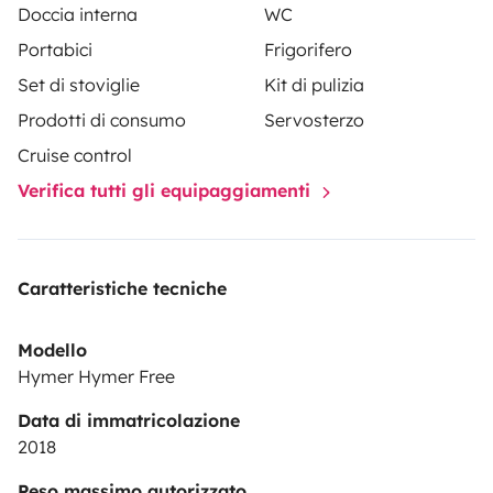
Doccia interna
WC
Marche pied électrique à l’entrée.
Portabici
Frigorifero
Set di stoviglie
Kit di pulizia
Linge de lit non inclus mais un surmatelas et une alèse
inclus.
Prodotti di consumo
Servosterzo
oreillers avec alèses inclus.\nKit vaisselle, torchon
Cruise control
inclus.
Verifica tutti gli equipaggiamenti
N’hésitez pas à nous contacter pour tout
Caratteristiche tecniche
renseignement complémentaire.
Modello
Merci et bonne route! 🚙🥾🏕️
Hymer Hymer Free
Marie & Nicolas
Data di immatricolazione
2018
Peso massimo autorizzato