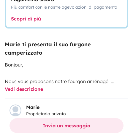
Più comfort con le nostre agevolazioni di pagamento
Scopri di più
Marie ti presenta il suo furgone
camperizzato
Bonjour,
Nous vous proposons notre fourgon aménagé.
Vedi descrizione
Plus grand qu’un van, plus maniable qu’un camping car.
Stationnement facilité 😉
Marie
Proprietario privato
4 places assises , idéalement pour 2 personnes (3 avec
Invia un messaggio
un enfant)