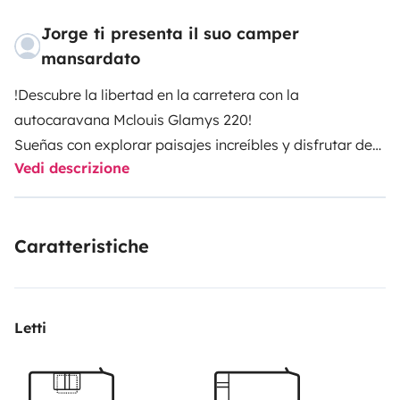
Jorge ti presenta il suo camper
mansardato
!Descubre la libertad en la carretera con la
autocaravana Mclouis Glamys 220!
Sueñas con explorar paisajes increíbles y disfrutar de
Vedi descrizione
la comodidad de un hogar sobre ruedas? La Maclouis
Glamys 220 es la compañera perfecta para tus
próximas aventuras. Con capacidad para hasta 8
Caratteristiche
personas durmiendo y 6 viajando, esta autocaravana
espaciosa te ofrece todo lo que necesitas para una
escapada inolvidable.
Características:
Letti
Litera doble trasera
Cama muy amplia en alcoba
Salón comedor muy luminoso