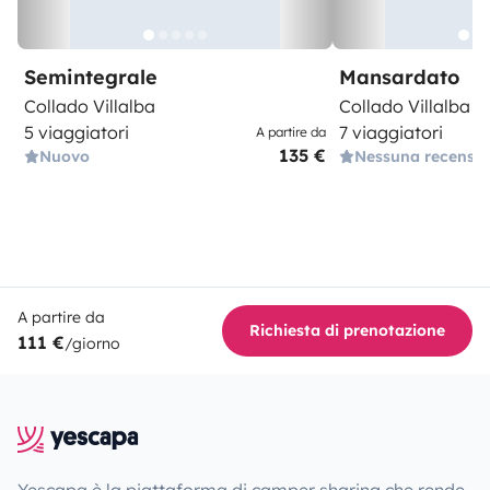
Semintegrale
Mansardato
Collado Villalba
Collado Villalba
5 viaggiatori
7 viaggiatori
A partire da
135 €
Nuovo
Nessuna recensi
A partire da
Richiesta di prenotazione
111 €
/giorno
Yescapa è la piattaforma di camper sharing che rende