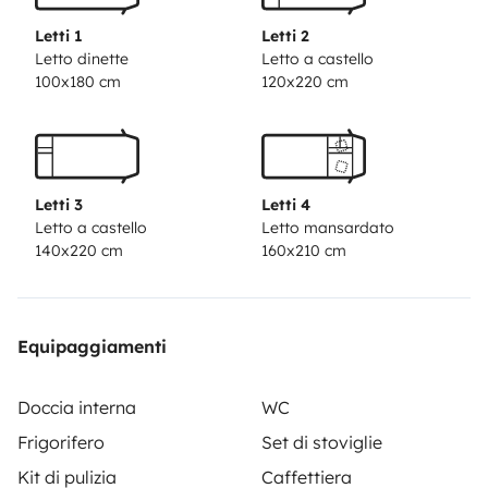
Cocina equipada
Letti 1
Letti 2
Baño completo
Letto dinette
Letto a castello
100x180 cm
120x220 cm
Amplio almacenamiento
Conducción ágil
Equipamiento adicional
Ideal para:
Letti 3
Letti 4
Familias
Letto a castello
Letto mansardato
Amantes de la naturaleza
140x220 cm
160x210 cm
Y lo mejor de todo, te puedes llevar a tu mascota
Equipaggiamenti
Doccia interna
WC
Frigorifero
Set di stoviglie
Kit di pulizia
Caffettiera