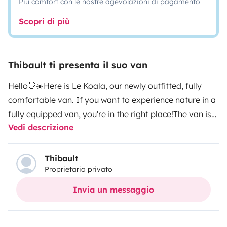
Più comfort con le nostre agevolazioni di pagamento
Scopri di più
Thibault ti presenta il suo van
Hello👋☀️
Here is Le Koala, our newly outfitted, fully
comfortable van. If you want to experience nature in a
fully equipped van, you're in the right place!
The van is
Vedi descrizione
completely equipped and includes:
A spacious 140cm
by 190cm bed perfect for two!🛌
A real 18-liter fridge to
keep all your desired items chilled. No more warm
Thibault
Proprietario privato
beers at happy hour!🍻
A Bluetti battery powered by a
solar panel and the vehicle's engine, allowing you to
Invia un messaggio
plug in your 12V and 230V devices harnessing the
power of the sun☀️
Two folding chairs and a portable